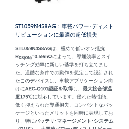
STL059N4S8AG：車載パワー･ディスト
リビューションに最適の超低損失
STL059N4S8AG
は、極めて低いオン抵抗
R
=0.59mΩ
によって、導通効率とスイ
DS(ON)
ッチング効率に新しい基準を打ち立てまし
た。過酷な条件での動作を想定して設計され
たこのデバイスは、車載アプリケーション向
けに
AEC-Q101認証を取得
し、
最大接合部温
度175℃
に対応しています。優れた熱性能、
低く抑えられた導通損失、コンパクトなパッ
ケージといったメリットを同時に実現してお
り、特に
バッテリ･マネージメント･システム