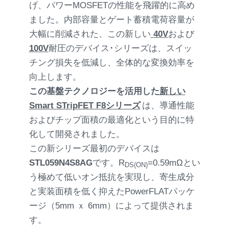
げ、パワーMOSFETの性能を飛躍的に高め
ました。内部容量とゲート蓄積電荷容量が
大幅に削減された、この新しい
40V
および
100V
耐圧のデバイス･シリーズは、スイッ
チング損失を低減し、全体的な変換効率を
向上します。
この基盤テクノロジーを活用した
新しい
Smart STripFET F8シリーズ
は、導通性能
およびチップ面積の最適化という目的に特
化して開発されました。
この新シリーズ最初のデバイスは
STL059N4S8AG
です。R
=0.59mΩとい
DS(ON)
う極めて低いオン抵抗を実現し、寄生成分
と実装面積を低く抑えたPowerFLATパッケ
ージ（5mm ｘ 6mm）によって提供されま
す。