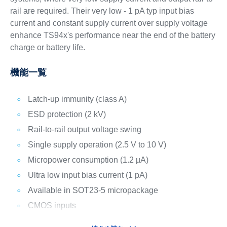
rail are required. Their very low - 1 pA typ input bias
current and constant supply current over supply voltage
enhance TS94x's performance near the end of the battery
charge or battery life.
機能一覧
Latch-up immunity (class A)
ESD protection (2 kV)
Rail-to-rail output voltage swing
Single supply operation (2.5 V to 10 V)
Micropower consumption (1.2 µA)
Ultra low input bias current (1 pA)
Available in SOT23-5 micropackage
CMOS inputs