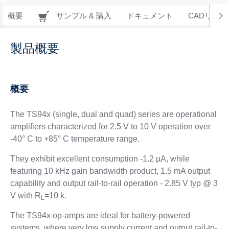
概要
サンプル & 購入
ドキュメント
CADリソー
製品概要
概要
The TS94x (single, dual and quad) series are operational
amplifiers characterized for 2.5 V to 10 V operation over
-40° C to +85° C temperature range.
They exhibit excellent consumption -1.2 µA, while
featuring 10 kHz gain bandwidth product, 1.5 mA output
capability and output rail-to-rail operation - 2.85 V typ @ 3
V with R
=10 k
.
L
The TS94x op-amps are ideal for battery-powered
systems, where very low supply current and output rail-to-