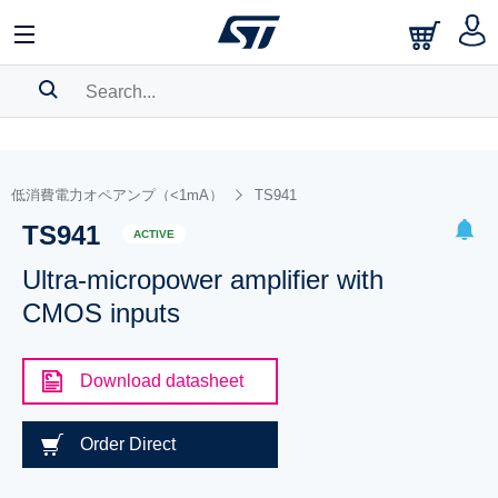
SEARCH HISTORY
BOOKMARK
低消費電力オペアンプ（<1mA）
TS941
TS941
Please
log in
to show your saved searches.
ACTIVE
Ultra-micropower amplifier with
CMOS inputs
Download datasheet
Order Direct