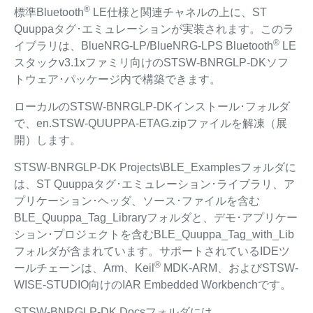
®
標準Bluetooth
LE仕様と関連チャネルの上に、ST
Quuppaタグ･エミュレーションが実装されます。このラ
®
イブラリは、BlueNRG-LP/BlueNRG-LPS Bluetooth
LE
スタックv3.1xファミリ向けのSTSW-BNRGLP-DKソフ
トウェア･パッケージ内で構築できます。
ローカルのSTSW-BNRGLP-DKインストール･フォルダ
で、en.STSW-QUUPPA-ETAG.zipファイルを解凍（展
開）します。
STSW-BNRGLP-DK Projects\BLE_Examplesフォルダに
は、ST Quuppaタグ･エミュレーション･ライブラリ、ア
プリケーション･ヘッダ、ソース･ファイルを含む
BLE_Quuppa_Tag_Libraryフォルダと、デモ･アプリケー
ション･プロジェクトを含むBLE_Quuppa_Tag_with_Lib
フォルダが含まれています。サポートされているIDEツ
®
ールチェーンは、Arm、Keil
MDK-ARM、およびSTSW-
WISE-STUDIO向けのIAR Embedded Workbenchです。
STSW-BNRGLP-DK Docsフォルダには、