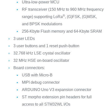
Ultra-low-power MCU
RF transceiver (150 MHz to 960 MHz frequency
®
range) supporting LoRa
, (G)FSK, (G)MSK,
and BPSK modulations
256-Kbyte Flash memory and 64-Kbyte SRAM
3 user LEDs
3 user buttons and 1 reset push-button
32.768 kHz LSE crystal oscillator
32 MHz HSE on-board oscillator
Board connectors:
USB with Micro-B
MIPI debug connector
ARDUINO Uno V3 expansion connector
ST morpho extension pin headers for full
access to all STM32WL I/Os