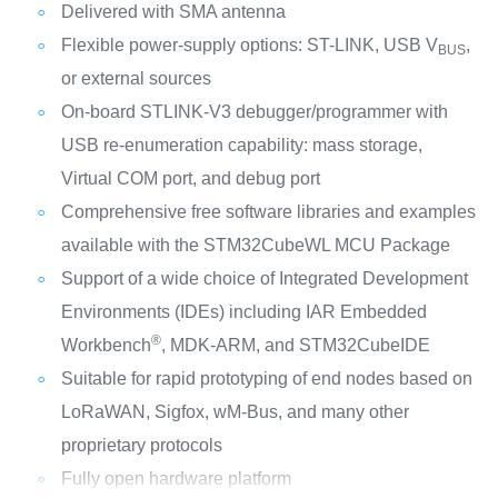
Delivered with SMA antenna
Flexible power-supply options: ST-LINK, USB V
,
BUS
or external sources
On-board STLINK-V3 debugger/programmer with
USB re-enumeration capability: mass storage,
Virtual COM port, and debug port
Comprehensive free software libraries and examples
available with the STM32CubeWL MCU Package
Support of a wide choice of Integrated Development
Environments (IDEs) including IAR Embedded
®
Workbench
, MDK-ARM, and STM32CubeIDE
Suitable for rapid prototyping of end nodes based on
LoRaWAN, Sigfox, wM-Bus, and many other
proprietary protocols
Fully open hardware platform