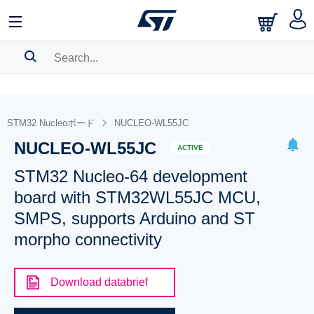
SEARCH HISTORY
BOOKMARK
STM32 Nucleoボード
NUCLEO-WL55JC
NUCLEO-WL55JC
Please
log in
to show your saved searches.
ACTIVE
STM32 Nucleo-64 development
board with STM32WL55JC MCU,
SMPS, supports Arduino and ST
morpho connectivity
Download databrief