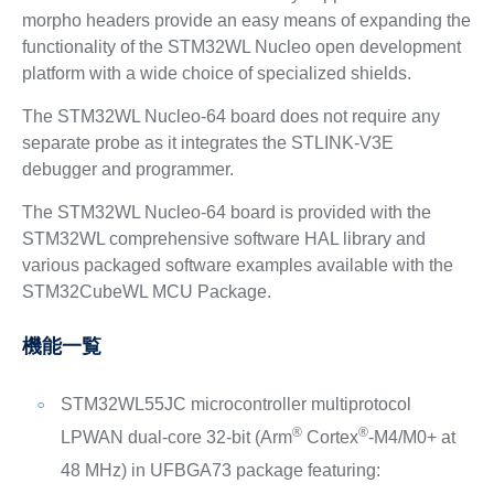
morpho headers provide an easy means of expanding the
functionality of the STM32WL Nucleo open development
platform with a wide choice of specialized shields.
The STM32WL Nucleo-64 board does not require any
separate probe as it integrates the STLINK-V3E
debugger and programmer.
The STM32WL Nucleo-64 board is provided with the
STM32WL comprehensive software HAL library and
various packaged software examples available with the
STM32CubeWL MCU Package.
機能一覧
STM32WL55JC microcontroller multiprotocol
®
®
LPWAN dual-core 32-bit (Arm
Cortex
-M4/M0+ at
48 MHz) in UFBGA73 package featuring: