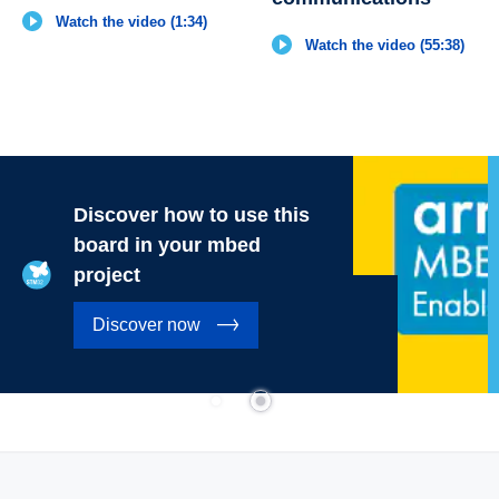
Watch the video (1:34)
Watch the video (55:38)
Discover how to use this
board in your mbed
project
Discover now