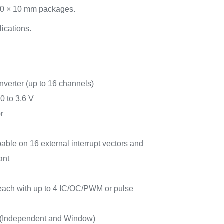
10 × 10 mm packages.
ications.
onverter (up to 16 channels)
0 to 3.6 V
r
able on 16 external interrupt vectors and
ant
 each with up to 4 IC/OC/PWM or pulse
 (Independent and Window)