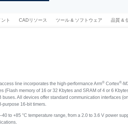
メント
CADリソース
ツール & ソフトウェア
品質 &
®
®
ess line incorporates the high-performance Arm
Cortex
-M
 (Flash memory of 16 or 32 Kbytes and SRAM of 4 or 6 Kbytes
 buses. All devices offer standard communication interfaces (on
purpose 16-bit timers.
40 to +85 °C temperature range, from a 2.0 to 3.6 V power sup
ications.