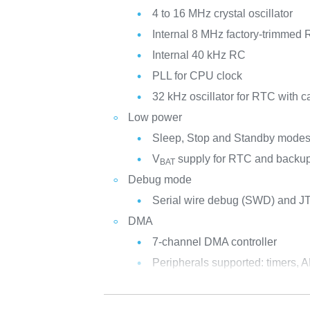
4 to 16 MHz crystal oscillator
Internal 8 MHz factory-trimmed
Internal 40 kHz RC
PLL for CPU clock
32 kHz oscillator for RTC with ca
Low power
Sleep, Stop and Standby mode
V
supply for RTC and backup
BAT
Debug mode
Serial wire debug (SWD) and JT
DMA
7-channel DMA controller
Peripherals supported: timers, A