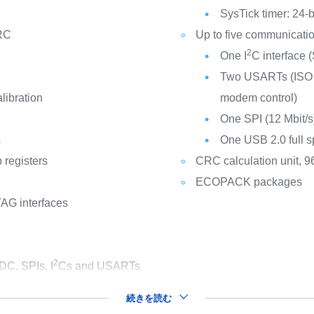
SysTick timer: 24-
 RC
Up to five communicatio
2
One I
C interface
Two USARTs (ISO 78
libration
modem control)
One SPI (12 Mbit/s
s
One USB 2.0 full s
 registers
CRC calculation unit, 96
ECOPACK packages
AG interfaces
2
DC, SPIs, I
Cs and USARTs
続きを読む