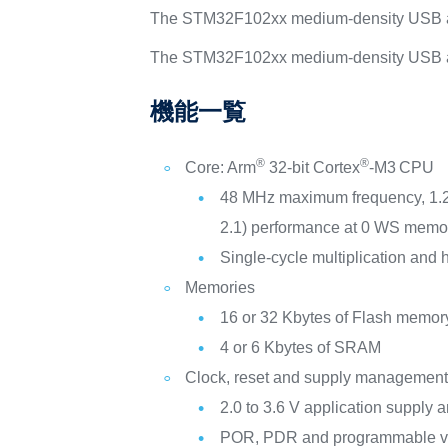
The STM32F102xx medium-density USB ac
The STM32F102xx medium-density USB acces
機能一覧
®
®
Core: Arm
32-bit Cortex
-M3
CPU
48 MHz maximum frequency, 1.
2.1) performance at 0 WS memo
Single-cycle multiplication and 
Memories
16 or 32 Kbytes of Flash memor
4 or 6 Kbytes of SRAM
Clock, reset and supply managemen
2.0 to 3.6 V application supply a
POR, PDR and programmable vo