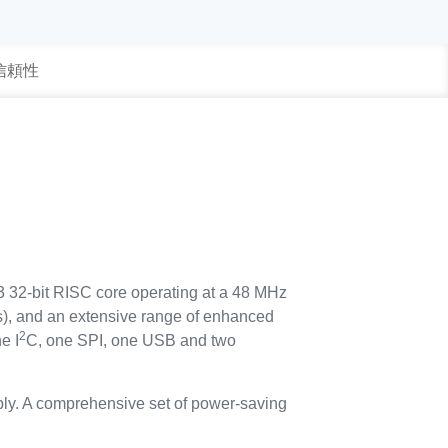
 信頼性
3 32-bit RISC core operating at a 48 MHz
), and an extensive range of enhanced
2
e I
C, one SPI, one USB and two
ply. A comprehensive set of power-saving