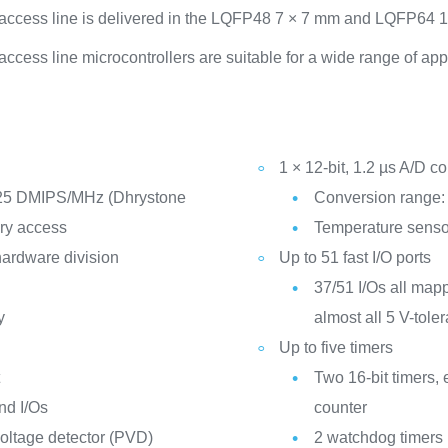
cess line is delivered in the LQFP48 7 × 7 mm and LQFP64 
s line microcontrollers are suitable for a wide range of appl
1 × 12-bit, 1.2 µs A/D c
25 DMIPS/MHz (Dhrystone
Conversion range: 
ry access
Temperature senso
hardware division
Up to 51 fast I/O ports
37/51 I/Os all mapp
y
almost all 5 V-toler
Up to five timers
t
Two 16-bit timers,
nd I/Os
counter
ltage detector (PVD)
2 watchdog timers