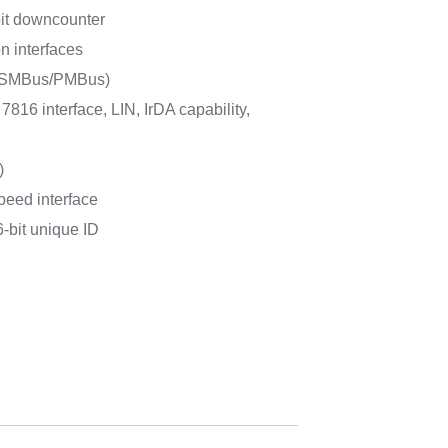
bit downcounter
n interfaces
 (SMBus/PMBus)
16 interface, LIN, IrDA capability,
)
peed interface
-bit unique ID