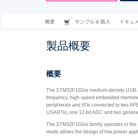
概要
サンプル & 購入
ドキュ
製品概要
概要
The STM32F102xx medium-density USB acc
frequency, high-speed embedded memories
peripherals and I/Os connected to two APB
USARTs), one 12-bit ADC and two general-
The STM32F102xx family operates in the –
mode allows the design of low-power appl