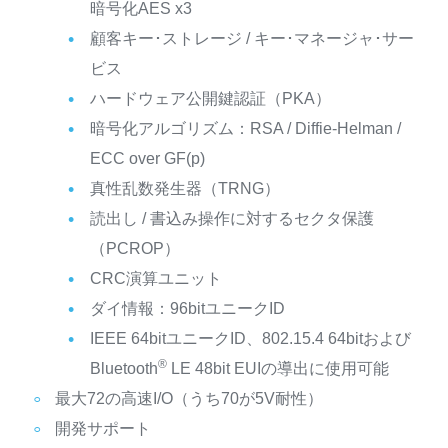
暗号化AES x3
顧客キー･ストレージ / キー･マネージャ･サー
ビス
ハードウェア公開鍵認証（PKA）
暗号化アルゴリズム：RSA / Diffie-Helman /
ECC over GF(p)
真性乱数発生器（TRNG）
読出し / 書込み操作に対するセクタ保護
（PCROP）
CRC演算ユニット
ダイ情報：96bitユニークID
IEEE 64bitユニークID、802.15.4 64bitおよび
®
Bluetooth
LE 48bit EUIの導出に使用可能
最大72の高速I/O（うち70が5V耐性）
開発サポート