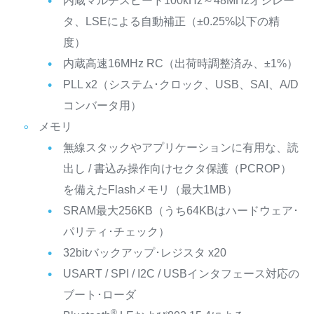
内蔵マルチスピード100kHz～48MHzオシレー
タ、LSEによる自動補正（±0.25%以下の精
度）
内蔵高速16MHz RC（出荷時調整済み、±1%）
PLL x2（システム･クロック、USB、SAI、A/D
コンバータ用）
メモリ
無線スタックやアプリケーションに有用な、読
出し / 書込み操作向けセクタ保護（PCROP）
を備えたFlashメモリ（最大1MB）
SRAM最大256KB（うち64KBはハードウェア･
パリティ･チェック）
32bitバックアップ･レジスタ x20
USART / SPI / I2C / USBインタフェース対応の
ブート･ローダ
®