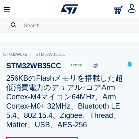
SEARCH HISTORY
BOOKMARK
STM32WBx5
STM32WB35CC
STM32WB35CC
Please
log in
to show your saved searches.
ACTIVE
256KBのFlashメモリを搭載した超
低消費電力のデュアル･コアArm
Cortex-M4マイコン64MHz、Arm
Cortex-M0+ 32MHz、Bluetooth LE
5.4、802.15.4、Zigbee、Thread、
Matter、USB、AES-256