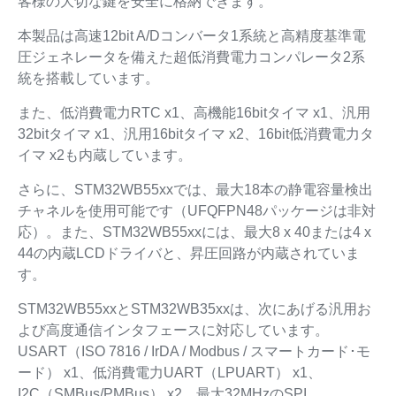
客様の大切な鍵を安全に格納できます。
本製品は高速12bit A/Dコンバータ1系統と高精度基準電
圧ジェネレータを備えた超低消費電力コンパレータ2系
統を搭載しています。
また、低消費電力RTC x1、高機能16bitタイマ x1、汎用
32bitタイマ x1、汎用16bitタイマ x2、16bit低消費電力タ
イマ x2も内蔵しています。
さらに、STM32WB55xxでは、最大18本の静電容量検出
チャネルを使用可能です（UFQFPN48パッケージは非対
応）。また、STM32WB55xxには、最大8 x 40または4 x
44の内蔵LCDドライバと、昇圧回路が内蔵されていま
す。
STM32WB55xxとSTM32WB35xxは、次にあげる汎用お
よび高度通信インタフェースに対応しています。
USART（ISO 7816 / IrDA / Modbus / スマートカード･モ
ード） x1、低消費電力UART（LPUART） x1、
I2C（SMBus/PMBus） x2、最大32MHzのSPI