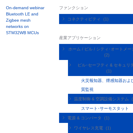
On-demand webinar
ファンクション
Bluetooth LE and
コネクティビティ
(1)
Zigbee mesh
networks on
STM32WB MCUs
産業アプリケーション
ホーム / ビル / シティ･オートメ
(2)
ビル･セーフティ & セキュリ
(1)
火災報知器、煙感知器およ
質監視
温度制御 & 空調設備システム
スマート･サーモスタット
電源 & コンバータ
(1)
ワイヤレス充電
(1)