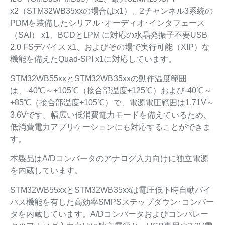
x2（STM32WB35xxの場合はx1）、2チャンネル3系統の
PDMを装備したシリアル･オーディオ･インタフェース
（SAI） x1、BCDとLPM に対応の水晶発振子不要USB
2.0 FSデバイス x1、およびその場で実行可能（XIP）な
機能を備えたQuad-SPI x1に対応しています。
STM32WB55xxとSTM32WB35xxの動作温度範囲
は、-40℃～+105℃（接合部温度+125℃）および-40℃～
+85℃（接合部温度+105℃）で、電源電圧範囲は1.71V～
3.6Vです。幅広い低消費電力モードを備えているため、
低消費電力アプリケーションにも対応することができま
す。
本製品はA/Dコンバータのアナログ入力向けに独立電源
を内蔵しています。
STM32WB55xxとSTM32WB35xxは電圧低下時自動バイ
パス機能を有した高効率SMPSステップダウン･コンバー
タを内蔵しています。A/Dコンバータおよびコンパレー