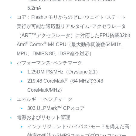
5.2mA
コア：Flashメモリからのゼロ･ウェイト･ステート
実行が可能な適応型リアルタイム･アクセラレータ
（ART™アクセラレータ）に対応したFPU搭載32bit
®
®
Arm
Cortex
-M4 CPU（最大動作周波数64MHz、
MPU、DMIPS 80、DSP命令対応）
パフォーマンス･ベンチマーク
1.25DMIPS/MHz（Drystone 2.1）
®
219.48 CoreMark
（64 MHzで3.43
CoreMark/MHz）
エネルギー･ベンチマーク
303 ULPMark™ CPスコア
電源およびリセット管理
インテリジェント･バイパス･モードを備えた高
効率の組込みSMPSステップダウン･コンバー