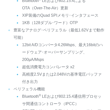
Bluetooth
LEおよび802.15.4による
OTA（Over-The-Air）更新
XIP装備のQuad SPIメモリ･インタフェース
1KB（128ダブル･ワード）OTP
豊富なアナログ･ペリフェラル（最低1.62Vまで動作
可能）
12bit A/Dコンバータ4.26Msps、最大16bitのハ
ードウェア･オーバーサンプリング、
200µA/Msps
超低消費電力コンパレータ x2
高精度2.5Vまたは2.048Vの基準電圧バッファ
付き出力
ペリフェラル機能
®
Bluetooth
LEおよび802.15.4通信用プロセッ
サ間通信コントローラ（IPCC）