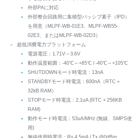
外部PAに対応
外部整合回路用に集積型パッシブ素子（IPD）
を用意（MLPF-WB-01E3、MLPF-WB55-
02E3、またはMLPF-WB-02D3）
超低消費電力プラットフォーム
電源電圧：1.71V～3.6V
動作温度範囲：-40℃～+85℃ / -40℃～+105℃
SHUTDOWNモード時電流：13nA
STANDBYモード時電流：600nA（RTC＋
32kB RAM）
STOPモード時電流：2.1uA (RTC + 256KB
RAM)
動作モード時電流：53uA/MHz (無線、SMPS使
用)
無線使用時電流：Rx 4.5mA / Tx @0dBm