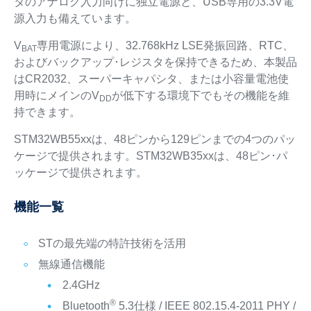
タのアナログ入力向けに独立電源と、USB専用の3.3V電
源入力も備えています。
V
専用電源により、32.768kHz LSE発振回路、RTC、
BAT
およびバックアップ･レジスタを保持できるため、本製品
はCR2032、スーパーキャパシタ、または小容量電池使
用時にメインのV
が低下する環境下でもその機能を維
DD
持できます。
STM32WB55xxは、48ピンから129ピンまでの4つのパッ
ケージで提供されます。STM32WB35xxは、48ピン･パ
ッケージで提供されます。
機能一覧
STの最先端の特許技術を活用
無線通信機能
2.4GHz
®
Bluetooth
5.3
仕様 / IEEE 802.15.4-2011 PHY /