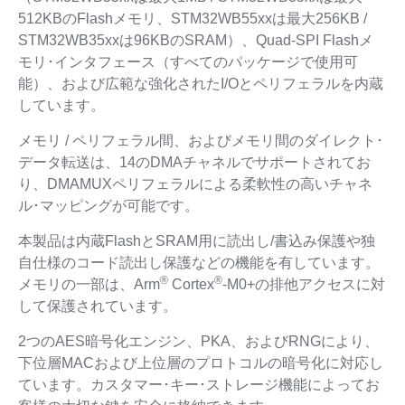
512KBのFlashメモリ、STM32WB55xxは最大256KB /
STM32WB35xxは96KBのSRAM）、Quad-SPI Flashメ
モリ･インタフェース（すべてのパッケージで使用可
能）、および広範な強化されたI/Oとペリフェラルを内蔵
しています。
メモリ / ペリフェラル間、およびメモリ間のダイレクト･
データ転送は、14のDMAチャネルでサポートされてお
り、DMAMUXペリフェラルによる柔軟性の高いチャネ
ル･マッピングが可能です。
本製品は内蔵FlashとSRAM用に読出し/書込み保護や独
自仕様のコード読出し保護などの機能を有しています。
®
®
メモリの一部は、Arm
Cortex
-M0+の排他アクセスに対
して保護されています。
2つのAES暗号化エンジン、PKA、およびRNGにより、
下位層MACおよび上位層のプロトコルの暗号化に対応し
ています。カスタマー･キー･ストレージ機能によってお