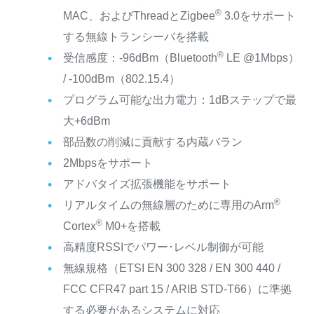
®
MAC、およびThreadとZigbee
3.0をサポート
する無線トランシーバを搭載
®
受信感度：-96dBm（Bluetooth
LE @1Mbps）
/ -100dBm（802.15.4）
プログラム可能な出力電力：1dBステップで最
大+6dBm
部品数の削減に貢献する内蔵バラン
2Mbpsをサポート
アドバタイズ拡張機能をサポート
®
リアルタイムの無線層のために専用のArm
®
Cortex
M0+を搭載
高精度RSSIでパワー･レベル制御が可能
無線規格（ETSI EN 300 328 / EN 300 440 /
FCC CFR47 part 15 / ARIB STD-T66）に準拠
する必要があるシステムに対応