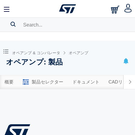
SEARCH HISTORY
BOOKMARK
オペアンプ & コンパレータ
オペアンプ
オペアンプ: 製品
Please
log in
to show your saved searches.
概要
製品セレクター
ドキュメント
CADリソー