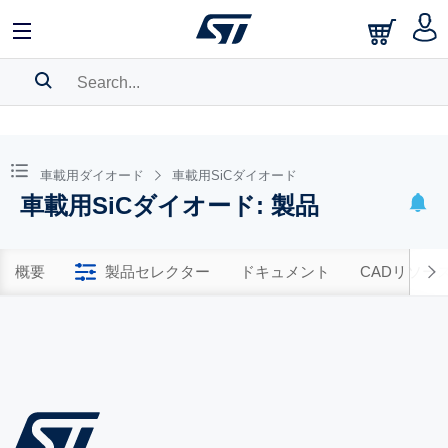
SEARCH HISTORY
BOOKMARK
車載用ダイオード
車載用SiCダイオード
車載用SiCダイオード: 製品
Please
log in
to show your saved searches.
概要
製品セレクター
ドキュメント
CADリソー