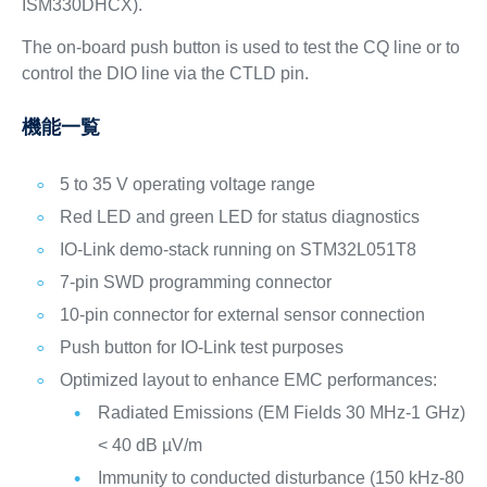
ISM330DHCX).
The on-board push button is used to test the CQ line or to
control the DIO line via the CTLD pin.
機能一覧
5 to 35 V operating voltage range
Red LED and green LED for status diagnostics
IO-Link demo-stack running on STM32L051T8
7-pin SWD programming connector
10-pin connector for external sensor connection
Push button for IO-Link test purposes
Optimized layout to enhance EMC performances:
Radiated Emissions (EM Fields 30 MHz-1 GHz)
< 40 dB µV/m
Immunity to conducted disturbance (150 kHz-80