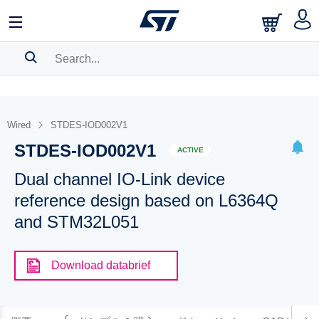
SEARCH HISTORY
BOOKMARK
Wired
STDES-IOD002V1
STDES-IOD002V1
Please
log in
to show your saved searches.
ACTIVE
Dual channel IO-Link device
reference design based on L6364Q
and STM32L051
Download databrief