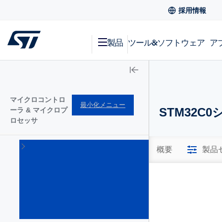
採用情報
製品
ツール&ソフトウェア
ア
マイクロコントロ
最小化メニュー
STM32C0
ーラ & マイクロプ
ロセッサ
STM32
概要
製品
Arm
Cortex
32bitマ
イクロ
コント
ローラ
(1644)