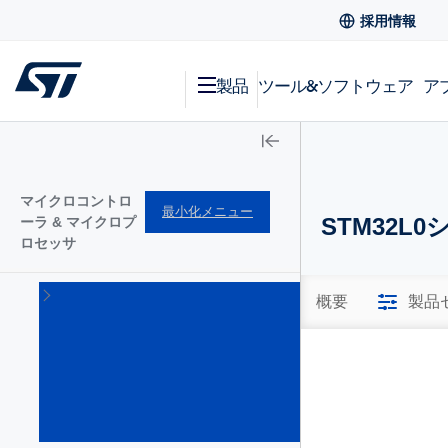
採用情報
製品
ツール&ソフトウェア
ア
マイクロコントロ
最小化メニュー
STM32L0
ーラ & マイクロプ
ロセッサ
STM32
概要
製品
Arm
Cortex
32bitマ
イクロ
コント
ローラ
(1644)