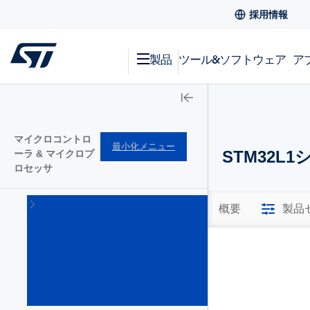
採用情報
製品
ツール&ソフトウェア
ア
マイクロコントロ
最小化メニュー
STM32L1
ーラ & マイクロプ
ロセッサ
STM32
概要
製品
Arm
Cortex
32bitマ
イクロ
コント
ローラ
(1644)