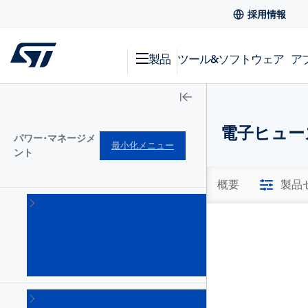
採用情報
製品
ツール&ソフトウェア
ア
電子ヒューズ
パワー･マネージメ
最小化メニュー
ント
概要
製品
AC-
DC
コン
バー
タ
(101)
DC-