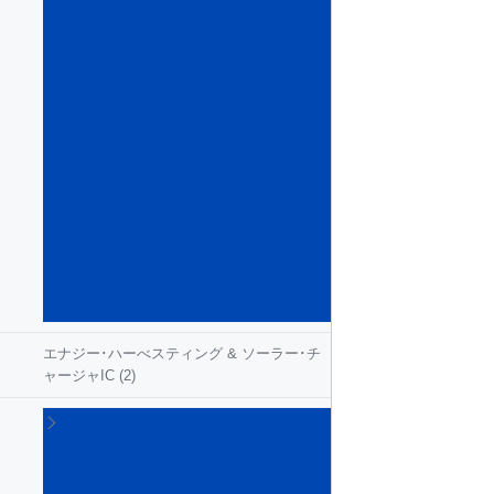
ン
テ
リ
ジ
ェ
ン
ト･
パ
ワ
ー･
ス
イ
ッ
チ
(54)
エナジー･ハーべスティング & ソーラー･チ
ャージャIC
(2)
ゲ
ー
ト･
ド