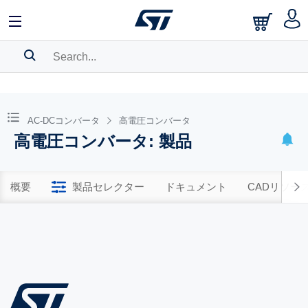
SEARCH HISTORY
BOOKMARK
AC-DCコンバータ
高電圧コンバータ
高電圧コンバータ: 製品
Please
log in
to show your saved searches.
概要
製品セレクター
ドキュメント
CADリソー