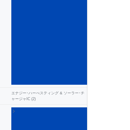
ン
テ
リ
ジ
ェ
ン
ト･
パ
ワ
ー･
ス
イ
ッ
チ
(54)
エナジー･ハーべスティング & ソーラー･チ
ャージャIC
(2)
ゲ
ー
ト･
ド