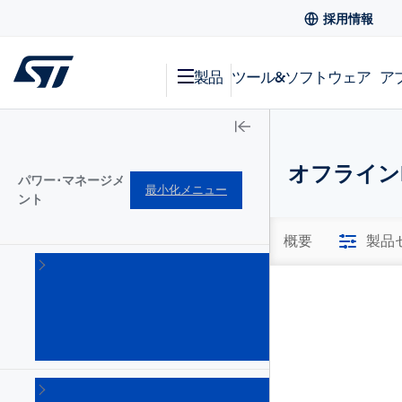
採用情報
製品
ツール&ソフトウェア
ア
オフラインL
パワー･マネージメ
最小化メニュー
ント
概要
製品
AC-
DC
コン
バー
タ
(101)
DC-