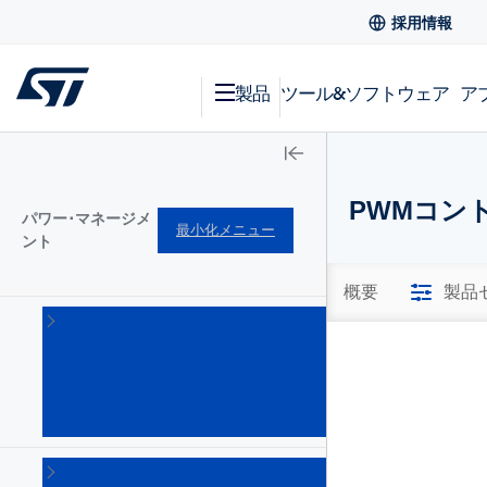
採用情報
製品
ツール&ソフトウェア
ア
PWMコント
パワー･マネージメ
最小化メニュー
ント
概要
製品
AC-
DC
コン
バー
タ
(101)
DC-