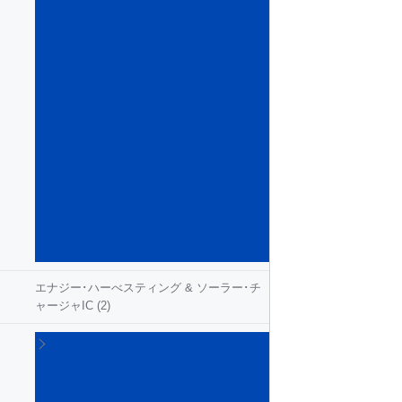
ン
テ
リ
ジ
ェ
ン
ト･
パ
ワ
ー･
ス
イ
ッ
チ
(54)
エナジー･ハーべスティング & ソーラー･チ
ャージャIC
(2)
ゲ
ー
ト･
ド