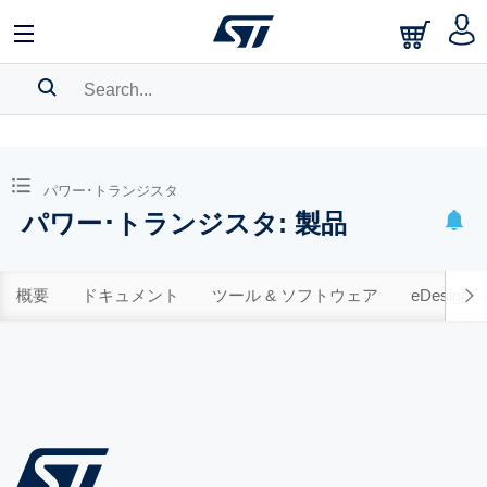
SEARCH HISTORY
BOOKMARK
パワー･トランジスタ
パワー･トランジスタ: 製品
Please
log in
to show your saved searches.
概要
ドキュメント
ツール & ソフトウェア
eDesignSu