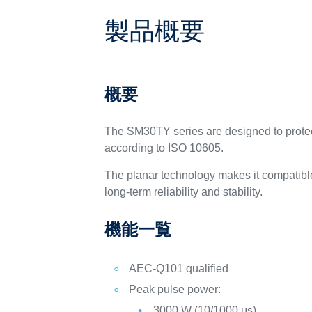
製品概要
概要
The SM30TY series are designed to protect
according to ISO 10605.
The planar technology makes it compatible
long-term reliability and stability.
機能一覧
AEC-Q101 qualified
Peak pulse power:
3000 W (10/1000 μs)