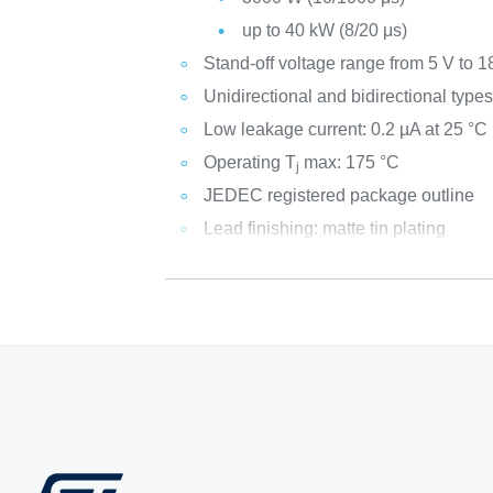
up to 40 kW (8/20 μs)
Stand-off voltage range from 5 V to 1
Unidirectional and bidirectional type
Low leakage current: 0.2 µA at 25 °C
Operating T
max: 175 °C
j
JEDEC registered package outline
Lead finishing: matte tin plating