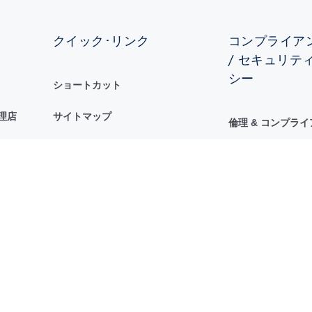
クイック･リンク
コンプライアン
/ セキュリテ
シー
ショートカット
理店
サイトマップ
倫理 & コンプラ
倫理ホットライン
ST行動規範
セキュリティ&プラ
ータル