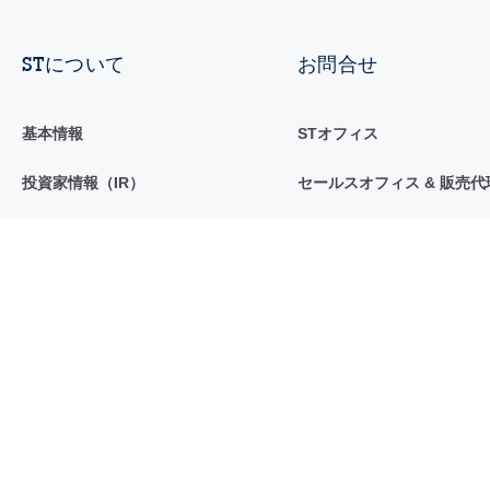
STについて
お問合せ
基本情報
STオフィス
投資家情報（IR）
セールスオフィス & 販売代
サステナビリティ
コミュニティ
イノベーション & テクノロジー
ニュースセンター
採用情報
イベント & 技術セミナー
サプライヤ
STとAI
ブログ
一般取引条件