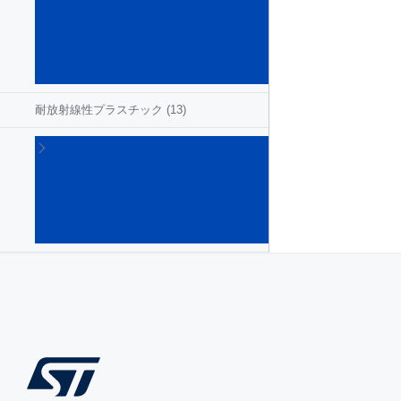
ク
リ
ー
ト
(37)
耐放射線性プラスチック
(13)
耐放
射線
性ロ
ジッ
クIC
(191)