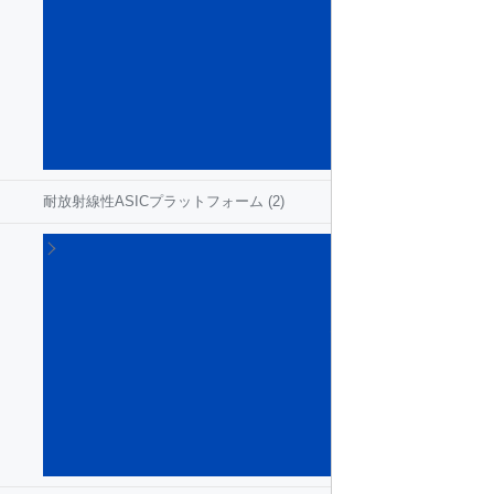
ネ
ー
ジ
メ
ン
ト
IC
(12)
耐放射線性ASICプラットフォーム
(2)
耐
放
射
線
性
ア
ナ
ロ
グ
IC
(16)