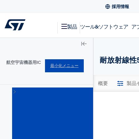
採用情報
製品
ツール&ソフトウェア
ア
耐放射線性5
航空宇宙機器用IC
最小化メニュー
概要
製品
耐
放
射
線
パ
ワ
ー･
マ