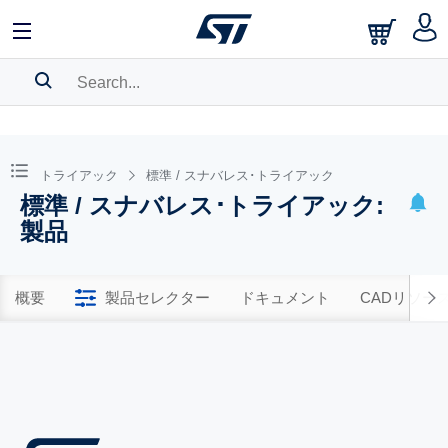
SEARCH HISTORY
BOOKMARK
トライアック
標準 / スナバレス･トライアック
標準 / スナバレス･トライアック:
Please
log in
to show your saved searches.
製品
概要
製品セレクター
ドキュメント
CADリソー