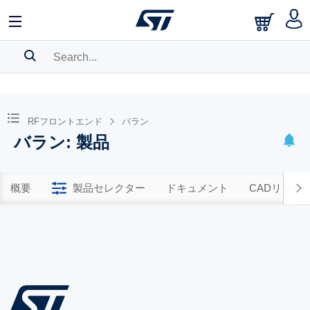
SEARCH HISTORY
BOOKMARK
RFフロントエンド
バラン
バラン: 製品
Please
log in
to show your saved searches.
概要
製品セレクター
ドキュメント
CADリソー