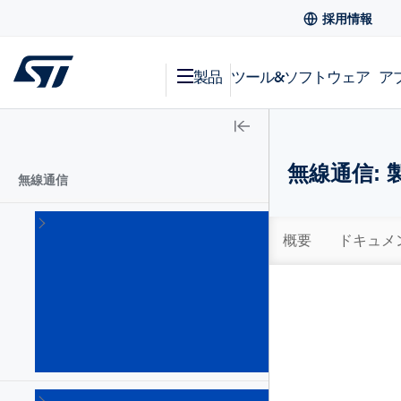
採用情報
製品
ツール&ソフトウェア
ア
無線通信: 
無線通信
RF
ソ
概要
ドキュメ
リ
ュ
ー
シ
ョ
ン
(2)
RF