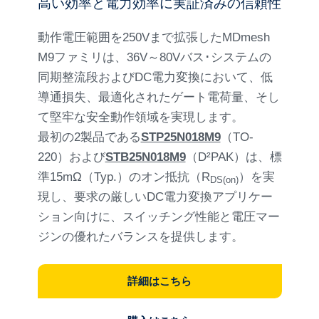
高い効率と電力効率に実証済みの信頼性
動作電圧範囲を250Vまで拡張したMDmesh
M9ファミリは、36V～80Vバス･システムの
同期整流段およびDC電力変換において、低
導通損失、最適化されたゲート電荷量、そし
て堅牢な安全動作領域を実現します。
最初の2製品である
STP25N018M9
（TO-
220）および
STB25N018M9
（D²PAK）は、標
準15mΩ（Typ.）のオン抵抗（R
）を実
DS(on)
現し、要求の厳しいDC電力変換アプリケー
ション向けに、スイッチング性能と電圧マー
ジンの優れたバランスを提供します。
詳細はこちら