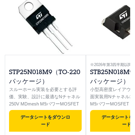
※2026年第3四半期以
STP25N018M9（TO‑220
STB25N018M
パッケージ）
パッケージ）
スルーホール実装を必要とする評
小型高密度レイアウ
価、実験、設計に最適なNチャネル
面実装用Nチャネル250
250V MDmesh M9パワーMOSFET
M9パワーMOSFET
データシートをダウンロ
データシートを
ード
ード