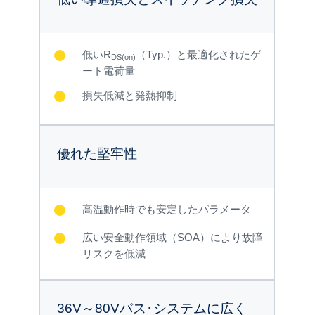
低いR
（Typ.）と最適化されたゲ
DS(on)
ート電荷量
損失低減と発熱抑制
優れた堅牢性
高温動作時でも安定したパラメータ
広い安全動作領域（SOA）により故障
リスクを低減
36V～80Vバス･システムに広く