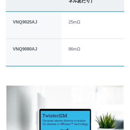
ネルあたり）
（T
VNQ9025AJ
25mΩ
30
VNQ9080AJ
86mΩ
13