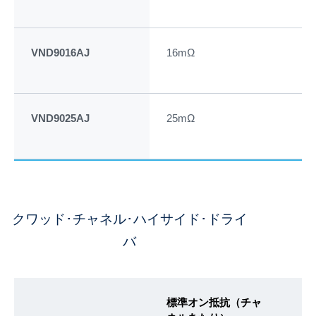
VND9016AJ
16mΩ
50
VND9025AJ
25mΩ
35
クワッド･チャネル･ハイサイド･ドライ
バ
標準オン抵抗（チャ
カ