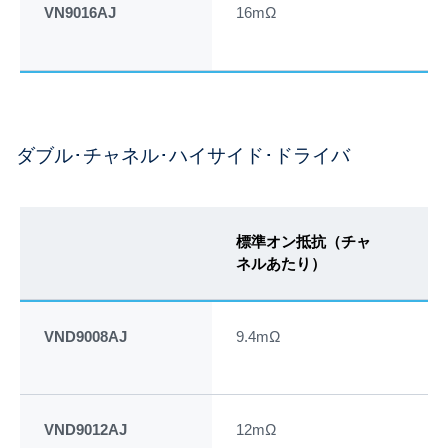
VN9016AJ
16mΩ
50
ダブル･チャネル･ハイサイド･ドライバ
標準オン抵抗（チャ
カ
ネルあたり）
（T
VND9008AJ
9.4mΩ
67
VND9012AJ
12mΩ
63