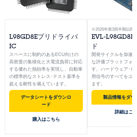
※2026年第3四半期以
L98GD8Eプリドライバ
EVL-L98GD
IC
ド
スペースに制約のあるECU向けの
開発サイクルを加速す
高密度の集積化と大電流負荷に対応
な評価プラットフォー
する優れた熱効率を実現し、自動車
す。ハードウェア･ピ
の標準的なストレス･テスト基準を
用信号のすべてをユ
超える耐性を備えています。
ます。
データシートをダウンロ
製品情報をダウ
ード
詳細はこ
購入はこちら