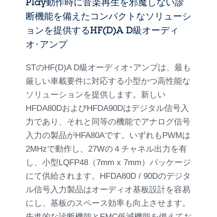
Play動作時に音楽再生を邪魔しない診
断機能を備えたコンパクトなソリューシ
ョンを提供するHF(D)A D級オーディ
オ･アンプ
STのHF(D)A D級オーディオ･アンプは、最も
厳しい車載要件に対応する小型かつ高性能な
ソリューションを提供します。新しい
HFDA80DおよびHFDA90Dはデジタル信号入
力であり、それと同等の機能でアナログ信号
入力の製品がHFA80Aです。いずれもPWMは
2MHzで動作し、27Wの４チャネル出力を有
し、小型LQFP48（7mm x 7mm）パッケージ
にて供給されます。HFDA80D / 90Dのデジタ
ル信号入力製品はオーディオ基板設計を容易
にし、基板のスペース効率も向上させます。
先進的な診断機能とEMC低減機能を備えてお