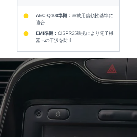
AEC-Q100準拠：
車載用信頼性基準に
適合
EMI準拠：
CISPR25準拠により電子機
器への干渉を防止