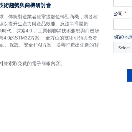
網技術趨勢與商機研討會
*
公司
球，傳統製造業者應掌握數位轉型商機，將各種
線以提升生產力與產品效能。意法半導體於
灣新時代，探索4.0 ／工業物聯網技術趨勢與商機研
國家/地
4.0的STM32方案。 全方位的技術引領與會者
介面、保護、安全和AI方案，妥善打造出先進的智
Select..
料並索取免費的電子簡報內容。