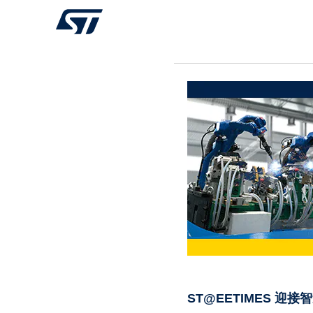
ST@EETIMES 迎