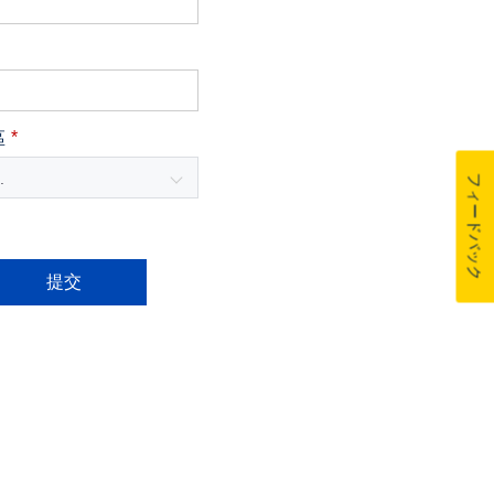
*
區
.
フィードバック
提交