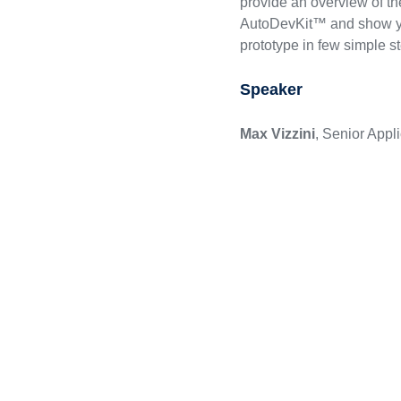
provide an overview of the
AutoDevKit™ and show yo
prototype in few simple s
Speaker
Max Vizzini
, Senior Appl