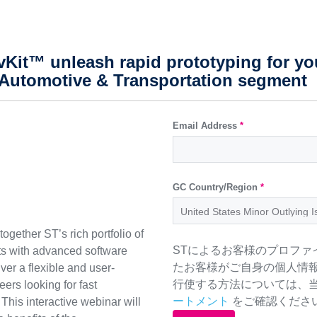
Kit™ unleash rapid prototyping for yo
Automotive & Transportation segment
Email Address
*
GC Country/Region
*
gether ST’s rich portfolio of
STによるお客様のプロファ
ts with advanced software
たお客様がご自身の個人情
ver a flexible and user-
行使する方法については、
eers looking for fast
ートメント
をご確認くださ
This interactive webinar will