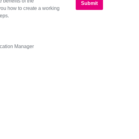
 benefits of the
Submit
u how to create a working
teps.
ication Manager