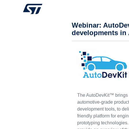
Webinar: AutoDev
developments in 
The AutoDevKit™ brings to
automotive-grade produc
development tools, to deli
friendly platform for engin
prototyping technologies. 