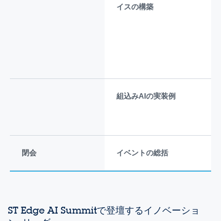
イスの構築
NV
バ
兼
コ
担
ー
組込みAIの実装例
S
ナ
レ
閉会
イベントの総括
Re
ST Edge AI Summitで登壇するイノベーショ