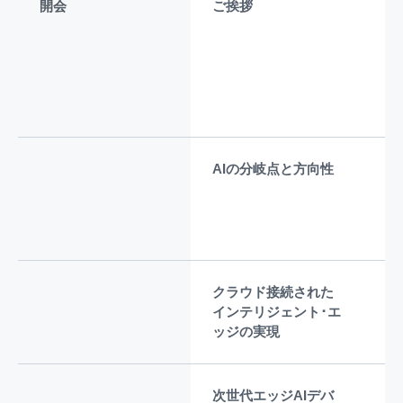
開会
ご挨拶
Re
S
ロ
マ
ラ
ー
AIの分岐点と方向性
Ch
ス
コ
ン
クラウド接続された
Re
インテリジェント･エ
ッジの実現
次世代エッジAIデバ
De