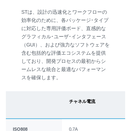
STは、設計の迅速化とワークフローの
効率化のために、各パッケージ･タイプ
に対応した専用評価ボード、直感的な
グラフィカル･ユーザ･インタフェース
（GUI）、および強力なソフトウェアを
含む包括的な評価エコシステムを提供
しており、開発プロセスの最初からシ
ームレスな統合と最適なパフォーマン
スを確保します。
チャネル電流
詳
ISO808
0.7A
デ