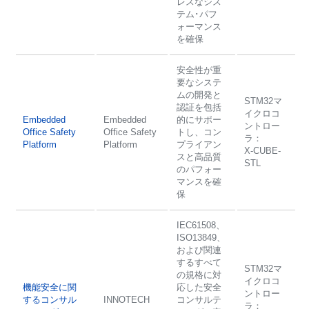
レスなシス
テム･パフ
ォーマンス
を確保
安全性が重
要なシステ
ムの開発と
STM32マ
認証を包括
イクロコ
Embedded
Embedded
的にサポー
ントロー
Office Safety
Office Safety
トし、コン
ラ：
Platform
Platform
プライアン
X-CUBE-
スと高品質
STL
のパフォー
マンスを確
保
IEC61508、
ISO13849、
および関連
するすべて
STM32マ
の規格に対
イクロコ
機能安全に関
応した安全
ントロー
するコンサル
INNOTECH
コンサルテ
ラ：