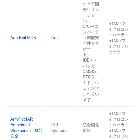
ウェア開
発ソリュ
ーショ
ン。
STM32マ
C/C++コ
イクロコン
ンパイラ
トローラ：
Arm Keil MDK
Arm
（機能安
STM32マ
全性をサ
イクロプロ
ポー
セッサ
ト）、
IDE / デ
バッガ、
CMSIS、
RTOS、
ミドルウ
ェアが含
まれてい
ます
STM32マ
Arm向けIAR
イクロコン
Embedded
IAR
統合開発
トローラ：
Workbench - 機能
Systems
環境
STM32マ
安全
イクロプロ