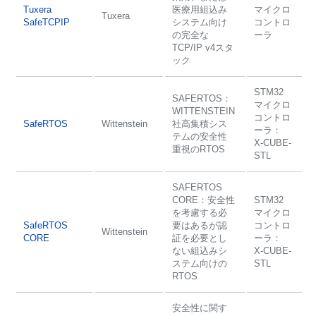
Tuxera
医療用組込み
マイクロ
Tuxera
SafeTCPIP
システム向け
コントロ
の完全な
ーラ
TCP/IP v4スタ
ック
STM32
SAFERTOS：
マイクロ
WITTENSTEIN
コントロ
SafeRTOS
Wittenstein
社高集積シス
ーラ：
テムの安全性
X-CUBE-
重視のRTOS
STL
SAFERTOS
CORE：安全性
STM32
を考慮する必
マイクロ
SafeRTOS
要はあるが認
コントロ
Wittenstein
CORE
証を必要とし
ーラ：
ない組込みシ
X-CUBE-
ステム向けの
STL
RTOS
安全性に関す