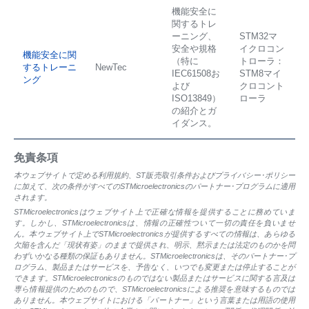
機能安全に
関するトレ
ーニング、
STM32マ
安全や規格
イクロコン
機能安全に関
（特に
トローラ：
するトレーニ
NewTec
IEC61508お
STM8マイ
ング
よび
クロコント
ISO13849）
ローラ
の紹介とガ
イダンス。
免責条項
本ウェブサイトで定める利用規約、ST販売取引条件およびプライバシー･ポリシー
に加えて、次の条件がすべてのSTMicroelectronicsのパートナー･プログラムに適用
されます。
STMicroelectronicsはウェブサイト上で正確な情報を提供することに務めていま
す。しかし、STMicroelectronicsは、情報の正確性ついて一切の責任を負いませ
ん。本ウェブサイト上でSTMicroelectronicsが提供するすべての情報は、あらゆる
欠陥を含んだ「現状有姿」のままで提供され、明示、黙示または法定のものかを問
わずいかなる種類の保証もありません。STMicroelectronicsは、そのパートナー･プ
ログラム、製品またはサービスを、予告なく、いつでも変更または停止することが
できます。STMicroelectronicsのものではない製品またはサービスに関する言及は
専ら情報提供のためのもので、STMicroelectronicsによる推奨を意味するものでは
ありません。本ウェブサイトにおける「パートナー」という言葉または用語の使用