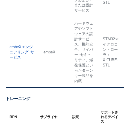
STL
または設計
サービス
ハードウェ
アやソフト
ウェアの設
計サービ
STM32マ
ス、機能安
イクロコ
embeXエンジ
全、サイバ
ントロー
ニアリング･サ
embeX
ー･セキュ
ラ：
ービス
リティ、爆
X-CUBE-
発保護とい
STL
ったターン
キー製品を
内蔵
トレーニング
サポートさ
RPN
サプライヤ
説明
れるデバイ
ス