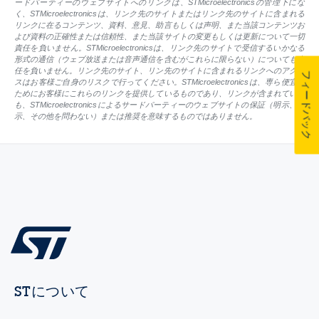
ードパーティーのウェブサイトへのリンクは、STMicroelectronicsの管理下にな
く、STMicroelectronicsは、リンク先のサイトまたはリンク先のサイトに含まれる
リンクに在るコンテンツ、資料、意見、助言もしくは声明、また当該コンテンツお
よび資料の正確性または信頼性、また当該サイトの変更もしくは更新について一切
責任を負いません。STMicroelectronicsは、リンク先のサイトで受信するいかなる
形式の通信（ウェブ放送または音声通信を含むがこれらに限らない）についても責
任を負いません。リンク先のサイト、リン先のサイトに含まれるリンクへのアクセ
フィードバック
スはお客様ご自身のリスクで行ってください。STMicroelectronicsは、専ら便宜の
ためにお客様にこれらのリンクを提供しているものであり、リンクが含まれていて
も、STMicroelectronicsによるサードパーティーのウェブサイトの保証（明示、黙
示、その他を問わない）または推奨を意味するものではありません。
STについて