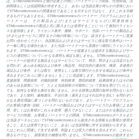
は、STMicroelectronicsと他の企業との間にパートナーシップ関係、代理関係、法
的関係もしくは信認関係が存在すること、あるいは当該企業が何らかの意味におい
てSTMicroelectronicsの関連会社であることを示すものではなく、またこれを示唆
するものでもありません。STMicroelectronicsのパートナー･プログラムにおけるパ
ートナーは、その製品および/またはサービスならびに関連技術を
STMicroelectronicsの製品と共に購入または使用することについて個別のライセン
スを提供致します。ライセンス条件、価格、サポート、当該パートナーの製品およ
び/またはサービスに関するその他の情報については、該当するパートナーに直接
お問い合わせください。当該製品および/またはサービスに係る取引条件はパート
ナー毎に異なる場合があり、また当該パートナーから直接かつ個別にライセンスさ
れます。STMicroelectronicsは、パートナーが提案または提供する製品およびサー
ビスの適切性についていかなる表明も保証も致しません。STMicroelectronicsは、
パートナーが提供する製品またはサービスについて、明示、黙示または法定のもの
を問わず、あらゆる保証および条件（商品性、特定目的の適合性、権原、非侵害の
保証および条件、または取引、使用もしくは取引慣行から生ずる保証および条件を
含みますがこれらに限りません）をここに否認致します。STMicroelectronicsは、
直接損害、間接損害、付随的損害、特別損害、懲罰的損害、結果損害またはその他
のあらゆる損害について、たとえ当該損害の可能性について告知を受けていたとし
ても、如何なる場合も責任を負いません。かかる損害は原因の如何を問わないもの
であり、また契約、厳格責任、不法行為（過失またはそれ以外を含む）を問わずい
かなる責任理論に基づくかを問わないものであり、またパートナー･プログラムへ
のお客様の参加･信頼、パートナーの製品および/またはサービスのお客様による使
用、若しくはお客様がこれらを使用、購入できないこと、またはかかる製品および
サービスの性能、お客様とパートナーとの関係、STMicroelectronicsポータルまた
は当該ポータルにおいてSTMicroelectronicsから提供される情報をお客様が使用す
ること、または使用できないこと、あるいは当該情報に対する信頼から生ずる、ま
たはこれらに関連して生ずる使用、利益または収入の喪失を含みますが、これらに
限るものでなく、損害発生の種類を問いません。STMicroelectronicsが提供するサ