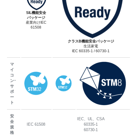
SIL機能安全
パッケージ
産業向けIEC
61508
クラスB機能安全パッケージ
生活家電
IEC 60335-1 / 60730-1
マ
イ
コ
ン･
サ
ポ
ー
ト
安
IEC、UL、CSA
全
IEC 61508
60335-1
規
60730-1
格