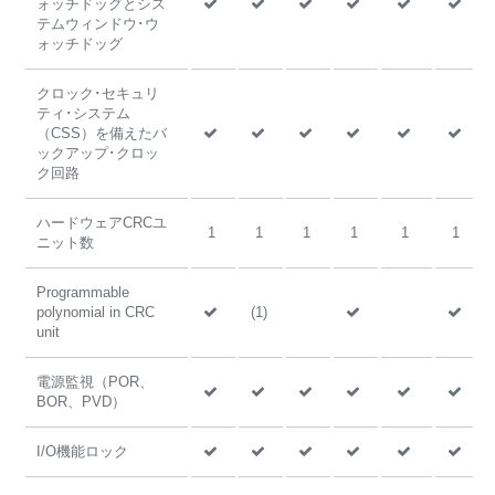
ォッチドッグとシス
テムウィンドウ･ウ
ォッチドッグ
クロック･セキュリ
ティ･システム
（CSS）を備えたバ
ックアップ･クロッ
ク回路
ハードウェアCRCユ
1
1
1
1
1
1
ニット数
Programmable
polynomial in CRC
(1)
unit
電源監視（POR、
BOR、PVD）
I/O機能ロック