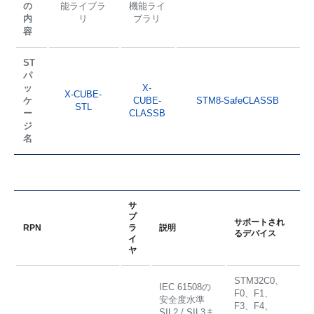
の
能ライブラ
機能ライ
内
リ
ブラリ
容
ST
パ
ッ
X-
X-CUBE-
ケ
CUBE-
STM8-SafeCLASSB
STL
ー
CLASSB
ジ
名
サ
プ
サポートされ
RPN
ラ
説明
るデバイス
イ
ヤ
STM32C0、
IEC 61508の
F0、F1、
安全度水準
F3、F4、
SIL2 / SIL3ま