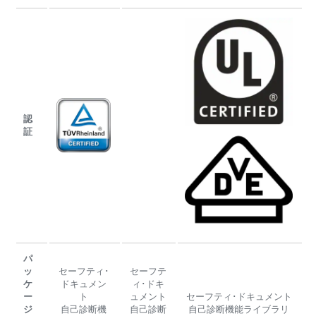
認
証
パ
ッ
セーフティ･
セーフテ
ケ
ドキュメン
ィ･ドキ
ー
ト
ュメント
セーフティ･ドキュメント
ジ
自己診断機
自己診断
自己診断機能ライブラリ