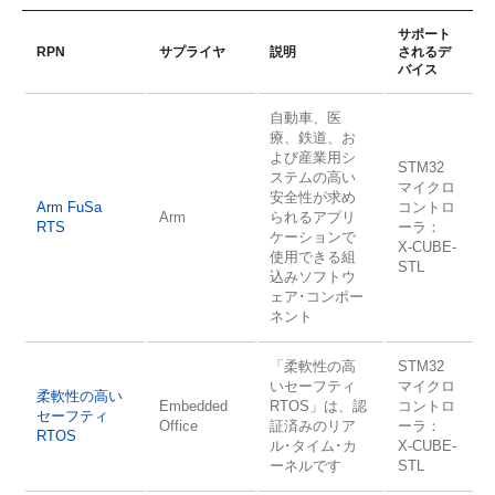
サポート
RPN
サプライヤ
説明
されるデ
バイス
自動車、医
療、鉄道、お
よび産業用シ
STM32
ステムの高い
マイクロ
安全性が求め
Arm FuSa
コントロ
Arm
られるアプリ
RTS
ーラ：
ケーションで
X-CUBE-
使用できる組
STL
込みソフトウ
ェア･コンポー
ネント
「柔軟性の高
STM32
いセーフティ
マイクロ
柔軟性の高い
Embedded
RTOS」は、認
コントロ
セーフティ
Office
証済みのリア
ーラ：
RTOS
ル･タイム･カ
X-CUBE-
ーネルです
STL