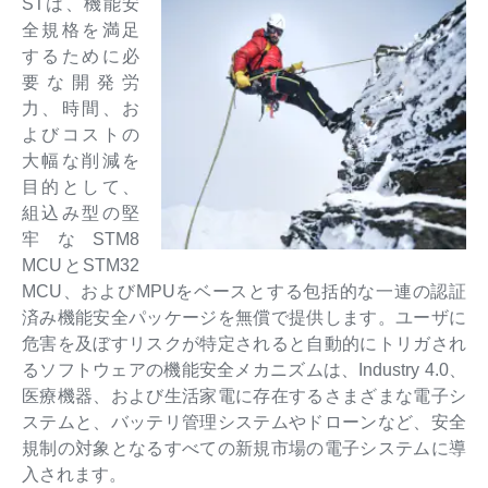
STは、機能安
全規格を満足
するために必
要な開発労
力、時間、お
よびコストの
大幅な削減を
目的として、
組込み型の堅
牢なSTM8
MCUとSTM32
MCU、およびMPUをベースとする包括的な一連の認証
済み機能安全パッケージを無償で提供します。ユーザに
危害を及ぼすリスクが特定されると自動的にトリガされ
るソフトウェアの機能安全メカニズムは、Industry 4.0、
医療機器、および生活家電に存在するさまざまな電子シ
ステムと、バッテリ管理システムやドローンなど、安全
規制の対象となるすべての新規市場の電子システムに導
入されます。