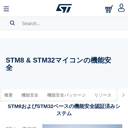
SEARCH HISTORY
BOOKMARK
STM8 & STM32マイコンの機能安
Please
log in
to show your saved searches.
全
概要
機能安全
機能安全パッケージ
リソース
パ
STM8およびSTM32ベースの機能安全認証済みシ
ステム