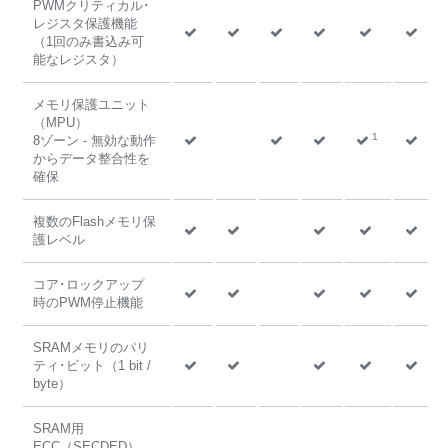
PWMクリティカル･
レジスタ保護機能
（1回のみ書込み可
能なレジスタ）
メモリ保護ユニット
（MPU）
1
8ゾーン - 無効な動作
からデータ整合性を
確保
複数のFlashメモリ保
護レベル
コア･ロックアップ
時のPWM停止機能
SRAMメモリのパリ
ティ･ビット（1 bit /
byte）
SRAM用
ECC（SECDED）