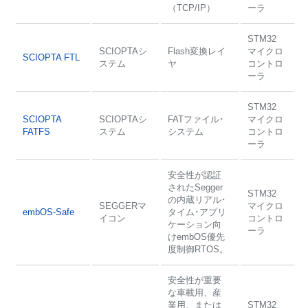
（TCP/IP）
ーラ
STM32
SCIOPTAシ
Flash変換レイ
マイクロ
SCIOPTA FTL
ステム
ヤ
コントロ
ーラ
STM32
SCIOPTA
SCIOPTAシ
FATファイル･
マイクロ
FATFS
ステム
システム
コントロ
ーラ
安全性が認証
されたSegger
STM32
の内蔵リアル･
SEGGERマ
マイクロ
embOS-Safe
タイム･アプリ
イコン
コントロ
ケーション向
ーラ
けembOS優先
度制御RTOS。
安全性が重要
な車載用、産
業用、または
STM32