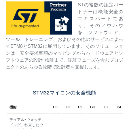
STの複数の認定パー
トナーは機能安全の
エキスパートであ
り、そのノウハウ
を、ソフトウェア、
ツール、トレーニング、およびその他のサービスによっ
てSTM8とSTM32に展開しています。そのソリューショ
ンは、安全要求事項のマッピングからハードウェアとソ
フトウェアの設計･検証まで、認証フェーズを含むプロジ
ェクトのあらゆる段階で設計者を支援します。
STM32マイコンの安全機能
機能
C0
F0
F1
G0
F3
G4
デュアル･ウォッチ
ドッグ、独立したウ