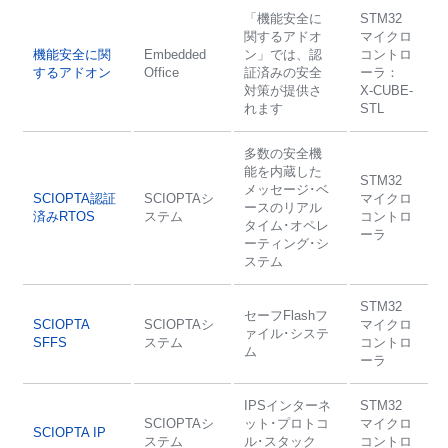
「機能安全に
STM32
関するアドオ
マイクロ
機能安全に関
Embedded
ン」では、認
コントロ
するアドオン
Office
証済みの安全
ーラ：
対策が提供さ
X-CUBE-
れます
STL
多数の安全機
能を内蔵した
STM32
メッセージ･ベ
SCIOPTA認証
SCIOPTAシ
マイクロ
ースのリアル
済みRTOS
ステム
コントロ
タイム･オペレ
ーラ
ーティング･シ
ステム
STM32
セーフFlashフ
SCIOPTA
SCIOPTAシ
マイクロ
ァイル･システ
SFFS
ステム
コントロ
ム
ーラ
IPSインターネ
STM32
SCIOPTAシ
ット･プロトコ
マイクロ
SCIOPTA IP
ステム
ル･スタック
コントロ