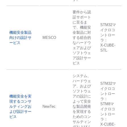
要件から認
証サポート
に至るま
STM32マ
で、機能安
イクロコ
機能安全製品
全製品に対
ントロー
向けの設計サ
MESCO
する総合的
ラ：
ービス
なハードウ
X-CUBE-
ェアおよび
STL
ソフトウェ
ア設計サー
ビス
システム、
ハードウェ
STM32マ
ア、および
イクロコ
ソフトウェ
ントロー
機能安全を実
アの設計に
ラ：
現するコンサ
よって安全
STM8マ
ルティングお
NewTec
な製品開発
イクロコ
よび設計サー
を実現する
ントロー
ビス
ためのコン
ラ：
サルティン
X-CUBE-
グおよび /