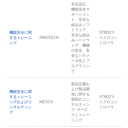
安全設計、
機能安全マ
ネージメン
ト、安全な
組込みソフ
トウェア、
機能安全に関
STM32マ
安全な組込
するトレーニ
INNOTECH
イクロコン
みハードウ
ング
トローラ
ェア、機械
の安全、安
全なパラメ
ータ化とプ
ログラミン
グ
製品定義お
よび製品開
機能安全に関
発に関する
するトレーニ
STM32マ
個別のコン
ングおよびコ
MESCO
イクロコン
サルティン
ンサルティン
トローラ
グ･サービ
グ
スとトレー
ニング