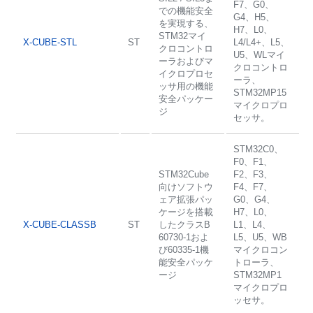
F7、G0、
での機能安全
G4、H5、
を実現する、
H7、L0、
STM32マイ
X-CUBE-STL
ST
L4/L4+、L5、
クロコントロ
U5、WLマイ
ーラおよびマ
クロコントロ
イクロプロセ
ーラ、
ッサ用の機能
STM32MP15
安全パッケー
マイクロプロ
ジ
セッサ。
STM32C0、
F0、F1、
STM32Cube
F2、F3、
向けソフトウ
F4、F7、
ェア拡張パッ
G0、G4、
ケージを搭載
H7、L0、
X-CUBE-CLASSB
ST
したクラスB
L1、L4、
60730-1およ
L5、U5、WB
び60335-1機
マイクロコン
能安全パッケ
トローラ、
ージ
STM32MP1
マイクロプロ
ッセサ。