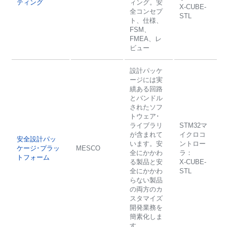
ティング
ィング。安
X-CUBE-
全コンセプ
STL
ト、仕様、
FSM、
FMEA、レ
ビュー
設計パッケ
ージには実
績ある回路
とバンドル
されたソフ
トウェア･
ライブラリ
STM32マ
が含まれて
イクロコ
安全設計パッ
います。安
ントロー
ケージ･プラッ
MESCO
全にかかわ
ラ：
トフォーム
る製品と安
X-CUBE-
全にかかわ
STL
らない製品
の両方のカ
スタマイズ
開発業務を
簡素化しま
す。