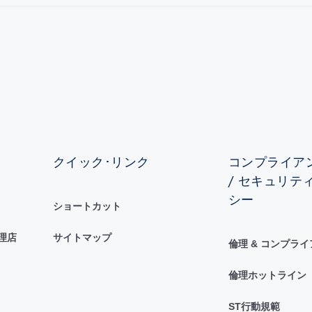
クイック･リンク
コンプライアン
/ セキュリテ
シー
ショートカット
理店
サイトマップ
倫理 & コンプラ
倫理ホットライン
ST行動規範