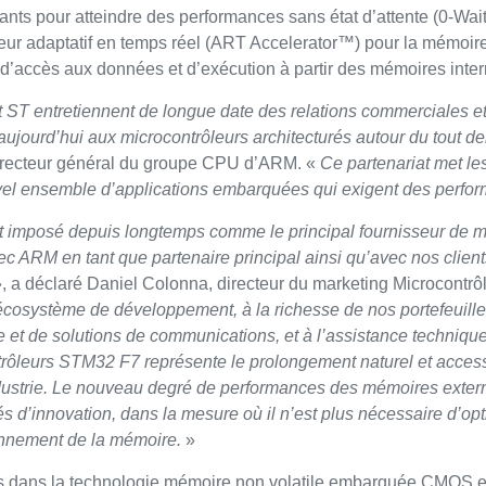
nts pour atteindre des performances sans état d’attente (0-Wait 
eur adaptatif en temps réel (ART Accelerator™) pour la mémoire
 d’accès aux données et d’exécution à partir des mémoires inter
ST entretiennent de longue date des relations commerciales et
aujourd’hui aux microcontrôleurs architecturés autour du tout 
irecteur général du groupe CPU d’ARM. «
Ce partenariat met l
el ensemble d’applications embarquées qui exigent des performa
t imposé depuis longtemps comme le principal fournisseur de mi
vec ARM en tant que partenaire principal ainsi qu’avec nos clie
, a déclaré Daniel Colonna, directeur du marketing Microcontrô
écosystème de développement, à la richesse de nos portefeuilles
 et de solutions de communications, et à l’assistance technique
rôleurs STM32 F7 représente le prolongement naturel et acces
dustrie. Le nouveau degré de performances des mémoires extern
tés d’innovation, dans la mesure où il n’est plus nécessaire d’o
onnement de la mémoire.
»
s dans la technologie mémoire non volatile embarquée CMOS 