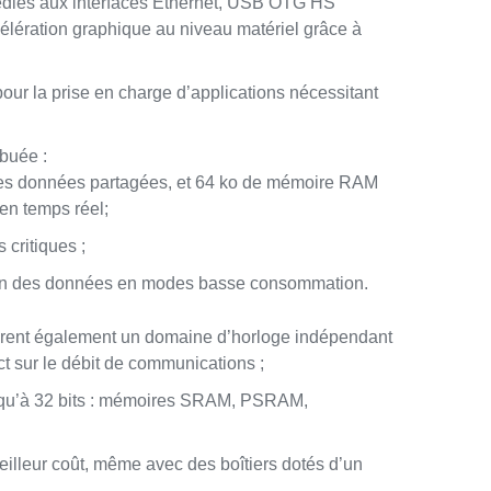
dédiés aux interfaces Ethernet, USB OTG HS
ccélération graphique au niveau matériel grâce à
r la prise en charge d’applications nécessitant
buée :
r les données partagées, et 64 ko de mémoire RAM
 en temps réel;
critiques ;
on des données en modes basse consommation.
urent également un domaine d’horloge indépendant
t sur le débit de communications ;
usqu’à 32 bits : mémoires SRAM, PSRAM,
lleur coût, même avec des boîtiers dotés d’un