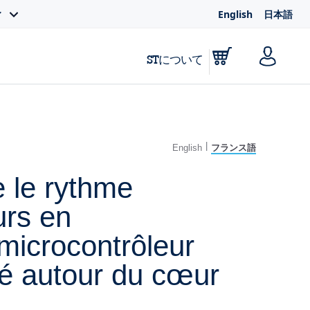
English
日本語
ィ
STについて
|
English
フランス語
e le rythme
urs en
microcontrôleur
é autour du cœur