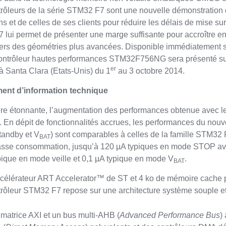
rôleurs de la série STM32 F7 sont une nouvelle démonstration d
s et de celles de ses clients pour réduire les délais de mise sur
lui permet de présenter une marge suffisante pour accroître e
ers des géométries plus avancées. Disponible immédiatement sou
ontrôleur hautes performances STM32F756NG sera présenté su
er
 à Santa Clara (Etats-Unis) du 1
au 3 octobre 2014.
nt d’information technique
e étonnante, l’augmentation des performances obtenue avec 
. En dépit de fonctionnalités accrues, les performances du 
tandby et V
) sont comparables à celles de la famille STM32
BAT
sse consommation, jusqu’à 120 µA typiques en mode STOP ave
pique en mode veille et 0,1 µA typique en mode V
.
BAT
ccélérateur ART Accelerator™ de ST et 4 ko de mémoire cache po
rôleur STM32 F7 repose sur une architecture système souple et i
matrice AXI et un bus multi-AHB (
Advanced Performance Bus
)