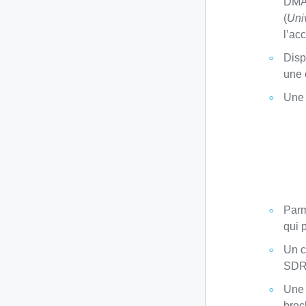
DMA
(
Uni
l’ac
Disp
une 
Une 
Parm
qui 
Un c
SDR
Une 
broc