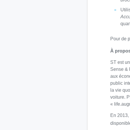
Util
Acc
quan
Pour de p
À propos
ST est un
Sense & P
aux écono
public in
la vie qu
voiture. 
« life.au
En 2013, 
disponible