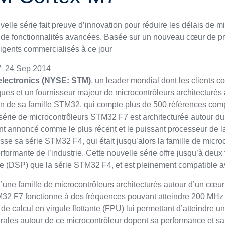
velle série fait preuve d’innovation pour réduire les délais de
de fonctionnalités avancées. Basée sur un nouveau cœur de pr
lligents commercialisés à ce jour
/
24 Sep 2014
lectronics (NYSE: STM)
, un leader mondial dont les clients 
ques et un fournisseur majeur de microcontrôleurs architectu
on de sa famille STM32, qui compte plus de 500 références comp
série de microcontrôleurs STM32 F7 est architecturée autour 
t annoncé comme le plus récent et le puissant processeur de
sse sa série STM32 F4, qui était jusqu’alors la famille de mic
rformante de l’industrie. Cette nouvelle série offre jusqu’à deux
 (DSP) que la série STM32 F4, et est pleinement compatible av
’une famille de microcontrôleurs architecturés autour d’un cœu
32 F7 fonctionne à des fréquences pouvant atteindre 200 MHz en
 de calcul en virgule flottante (FPU) lui permettant d’atteindre
urales autour de ce microcontrôleur dopent sa performance et sa 