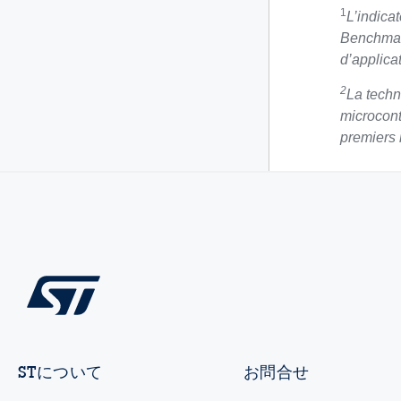
1
L’indica
Benchmark
d’applica
2
La techn
microcont
premiers
STについて
お問合せ