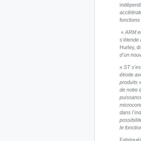
indépenda
accélérat
fonctions
«
ARM et 
s’étende 
Hurley, d
d’un nouv
«
ST s’es
étroite a
produits
»
de notre 
puissance
microcont
dans l’in
possibili
le foncti
Fabriqué