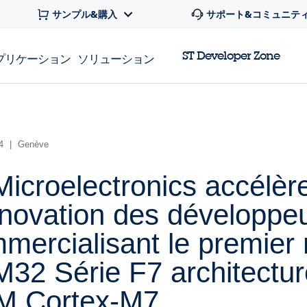
サンプル&購入
サポート&コミュニテ
ST Developer Zone
プリケーション
ソリューション
14
|
Genève
icroelectronics accélèr
nnovation des développe
mercialisant le premier 
32 Série F7 architectur
M Cortex-M7