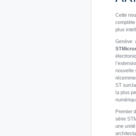
Cette nou
complète 
plus inte
Genève
STMicroe
électroni
l’extensi
nouvelle 
récemmen
ST surcla
la plus pe
numérique
Premier d
série STM
une unité
architect