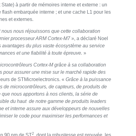
State) à partir de mémoires interne et externe : un
 flash embarquée interne ; et une cache L1 pour les
nes et externes.
 nous nous réjouissons que cette collaboration
dernier processeur ARM Cortex-M7
», a déclaré Noel
es avantages du plus vaste écosystème au service
nces et une fiabilité à toute épreuve.
»
crocontrôleurs Cortex-M grâce à sa collaboration
nts pour assurer une mise sur le marché rapide des
leurs de STMicroelectronics. «
Grâce à la puissance
 de microcontrôleurs, de capteurs, de produits de
 que nous apportons à nos clients, la série de
sible du haut de notre gamme de produits leaders
e et interne assure aux développeurs de nouvelles
ptimiser le code pour maximiser les performances et
2
en 90 nm de ST
, dont la robustesse est prouvée, les