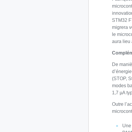
microcont
innovation
STM32 F7 
migrera v
le microc
aura lieu
Compléme
De manièr
d’énergie
(STOP, S
modes ba
1,7 µA ty
Outre l’a
microcont
Une 