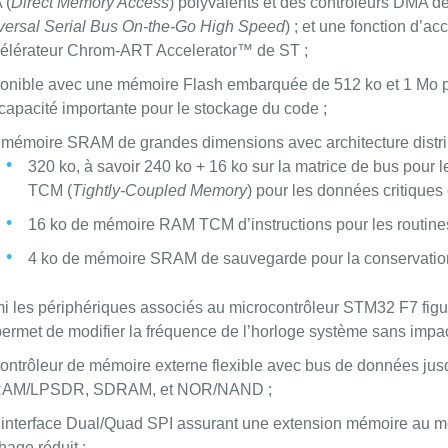
 (
Direct Memory Access
) polyvalents et des contrôleurs DMA 
versal Serial Bus On-the-Go High Speed
) ; et une fonction d’a
célérateur Chrom-ART Accelerator™ de ST ;
onible avec une mémoire Flash embarquée de 512 ko et 1 Mo pou
capacité importante pour le stockage du code ;
mémoire SRAM de grandes dimensions avec architecture distri
320 ko, à savoir 240 ko + 16 ko sur la matrice de bus pou
TCM (
Tightly-Coupled Memory
) pour les données critiques
16 ko de mémoire RAM TCM d’instructions pour les routines 
4 ko de mémoire SRAM de sauvegarde pour la conservati
i les périphériques associés au microcontrôleur STM32 F7 fig
permet de modifier la fréquence de l’horloge système sans impac
ontrôleur de mémoire externe flexible avec bus de données j
AM/LPSDR, SDRAM, et NOR/NAND ;
interface Dual/Quad SPI assurant une extension mémoire au mei
hage réduit ;