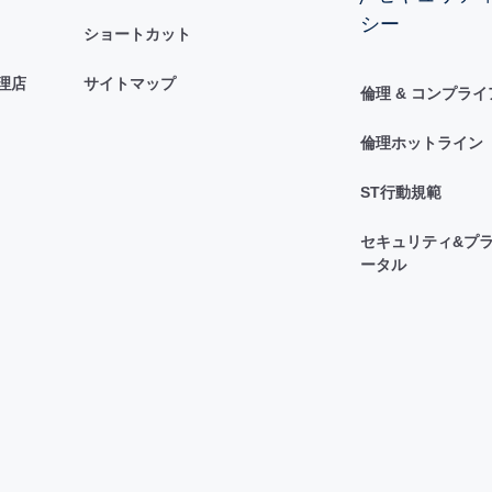
シー
ショートカット
理店
サイトマップ
倫理 & コンプラ
倫理ホットライン
ST行動規範
セキュリティ&プラ
ータル