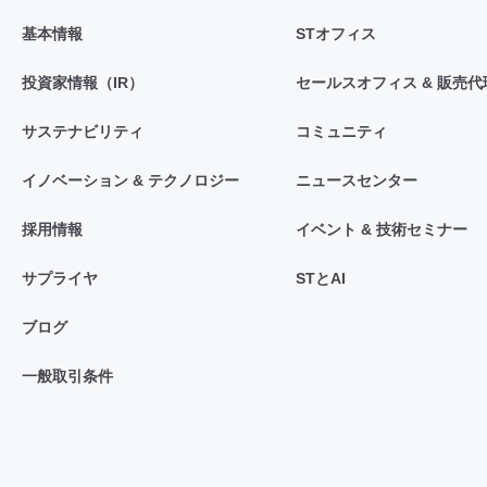
基本情報
STオフィス
投資家情報（IR）
セールスオフィス & 販売代
サステナビリティ
コミュニティ
イノベーション & テクノロジー
ニュースセンター
採用情報
イベント & 技術セミナー
サプライヤ
STとAI
ブログ
一般取引条件