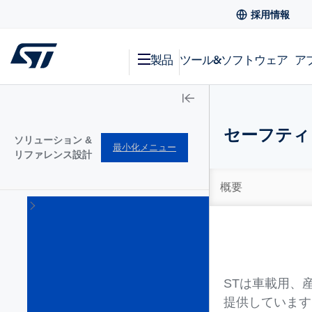
採用情報
製品
ツール&ソフトウェア
ア
セーフティ
ソリューション &
最小化メニュー
リファレンス設計
概要
エ
ッ
ジ
AI
ソ
リ
STは車載用、
ュ
ー
提供していま