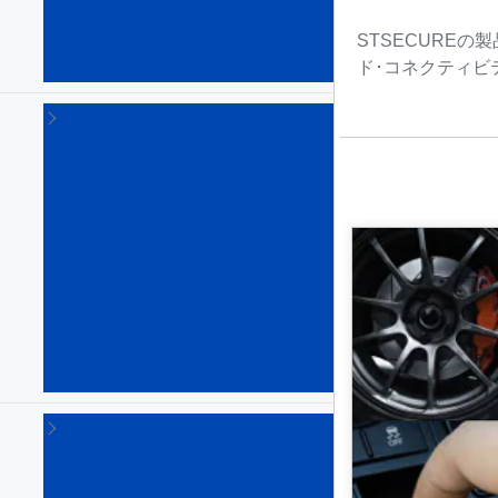
シ
ョ
STSECUREの
ン
ド･コネクティビ
(9)
オ
ー
デ
ィ
オ･
ソ
リ
ュ
ー
シ
ョ
ン
(1)
コ
ネ
ク
テ