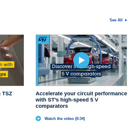
See All
h TSZ
Accelerate your circuit performance
with ST’s high-speed 5 V
comparators
Watch the video (0:34)