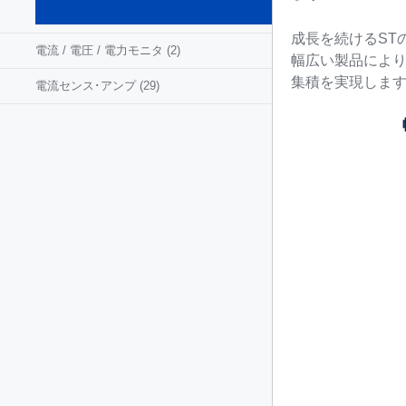
(57)
成長を続けるST
電流 / 電圧 / 電力モニタ
(2)
幅広い製品により
集積を実現しま
電流センス･アンプ
(29)