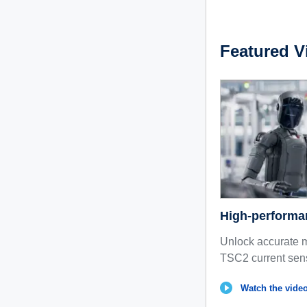
Featured V
High-performa
Unlock accurate 
TSC2 current sens
Watch the video