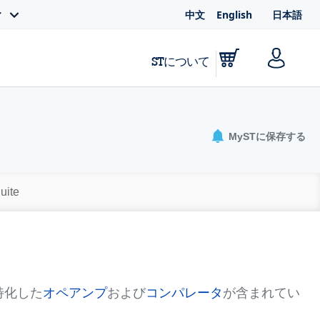
中文
English
日本語
ィ
STについて
MySTに保存する
uite
特化した
オペアンプ
および
コンパレータ
が含まれてい