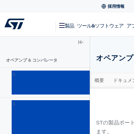
採用情報
製品
ツール&ソフトウェア
ア
オペアンプ
オペアンプ & コンパレータ
オペ
アン
概要
ドキュメ
プ
(345)
コ
ン
パ
レ
STの製品ポー
ー
ます。
タ