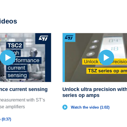
ideos
nce current sensing
Unlock ultra precision wit
series op amps
measurement with ST’s
e amplifiers
Watch the video (1:02)
 (0:37)