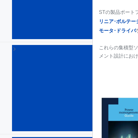
ン
グ･
STの製品ポート
コン
リニア･ボルテー
バー
タ
モータ･ドライバ
(120)
これらの集積型ソ
Eヒ
ュ
メント設計にお
ー
ズ
&
ホ
ッ
ト
ス
ワ
ッ
プ
IC
(22)