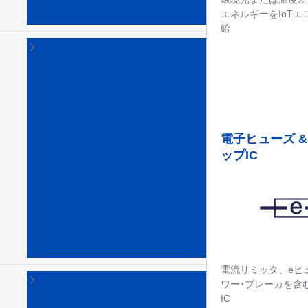
バ
エネルギーをIoT
(68)
給
デ
ィ
ス
プ
レ
イ
電
電子ヒューズ &
源
ップIC
&
コ
ン
ト
ロ
ー
ラ
(2)
電流リミッタ、eヒ
バ
ワー･ブレーカを含
ッ
IC
テ