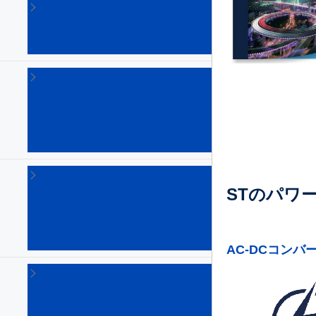
GaN（窒
化ガリウ
ム）パワ
ーIC
(26)
LED
ド
ラ
イ
バ
(73)
LNB
用
STのパワ
電
源
IC
(6)
AC-DCコンバ
イ
ン
テ
リ