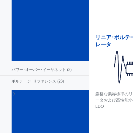
リ･
マ
ネ
ー
ジ
メ
リニア･ボルテ
ン
レータ
ト
IC
(28)
パワー･オーバー･イーサネット
(3)
ボルテージ･リファレンス
(23)
リ
厳格な業界標準のリ
ニ
ータおよび高性能小
ア･
LDO
ボ
ル
テ
ー