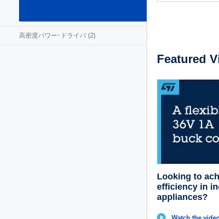
IC
(5)
高密度パワー･ドライバ
(2)
Featured V
Looking to ach
efficiency in i
appliances?
Watch the video