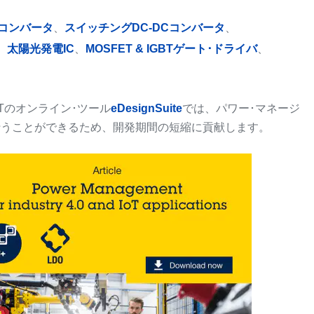
Cコンバータ
、
スイッチングDC-DCコンバータ
、
、
太陽光発電IC
、
MOSFET & IGBTゲート･ドライバ
、
Tのオンライン･ツール
eDesignSuite
では、パワー･マネージ
行うことができるため、開発期間の短縮に貢献します。