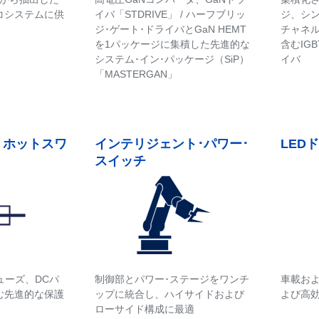
エコシステムに供
イバ「STDRIVE」 / ハーフブリッ
ジ、シン
ジ･ゲート･ドライバとGaN HEMT
チャネ
を1パッケージに集積した先進的な
含むIGB
システム･イン･パッケージ（SiP）
イバ
「MASTERGAN」
 ホットスワ
インテリジェント･パワー･
LED
スイッチ
ューズ、DCパ
制御部とパワー･ステージをワンチ
車載お
む先進的な保護
ップに統合し、ハイサイドおよび
よび高
ローサイド構成に最適