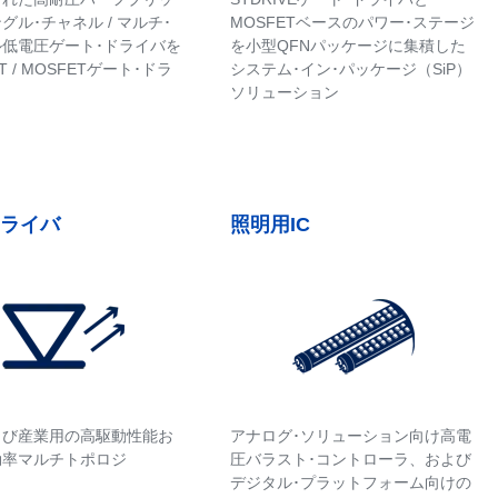
グル･チャネル / マルチ･
MOSFETベースのパワー･ステージ
ル低電圧ゲート･ドライバを
を小型QFNパッケージに集積した
T / MOSFETゲート･ドラ
システム･イン･パッケージ（SiP）
ソリューション
ドライバ
照明用IC
よび産業用の高駆動性能お
アナログ･ソリューション向け高電
効率マルチトポロジ
圧バラスト･コントローラ、および
デジタル･プラットフォーム向けの