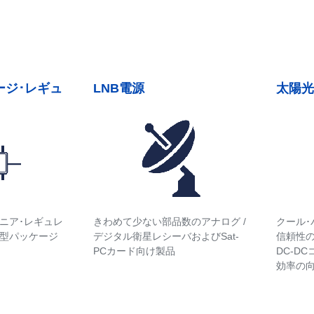
ージ･レギュ
LNB電源
太陽光
ニア･レギュレ
きわめて少ない部品数のアナログ /
クール･
型パッケージ
デジタル衛星レシーバおよびSat-
信頼性の
PCカード向け製品
DC-D
効率の