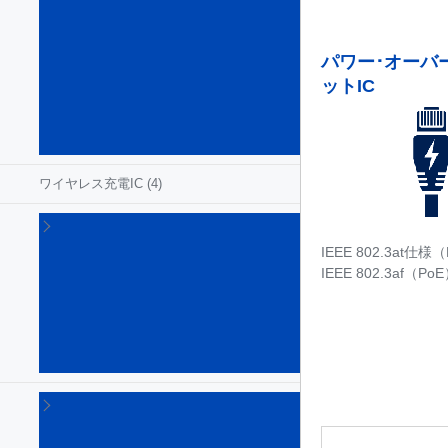
ジ･
レ
ギ
パワー･オーバ
ュ
ットIC
レ
ー
タ
(86)
ワイヤレス充電IC
(4)
太
陽
IEEE 802.3at仕
光
IEEE 802.3af（P
発
電
用
IC
(3)
照
明
用