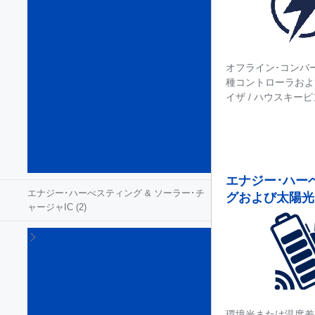
ジ
ェ
ン
ト･
パ
オフライン･コンバ
ワ
種コントローラおよ
ー･
イザ / ハウスキーピ
ス
イ
ッ
チ
(54)
エナジー･ハー
エナジー･ハーべスティング & ソーラー･チ
グおよび太陽光
ャージャIC
(2)
ゲ
ー
ト･
ド
ラ
イ
環境光または温度差