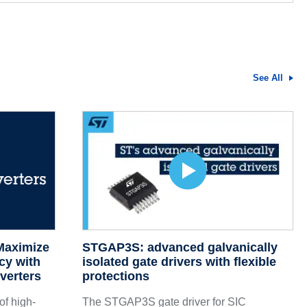
See All
Maximize
STGAP3S: advanced galvanically
cy with
isolated gate drivers with flexible
verters
protections
of high-
The STGAP3S gate driver for SIC