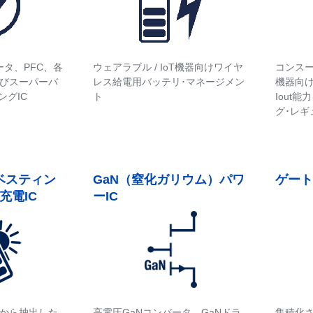
ータ、PFC、各
ウェアラブル / IoT機器向けワイヤ
コンス
びスーパーバ
レス給電用バッテリ･マネージメン
機器向け
ングIC
ト
Iout
グ･レギ
ベスティン
GaN（窒化ガリウム）パワ
ゲート
充電IC
ーIC
から抽出した
高電圧GaNコンバータ、GaNドラ
集積化