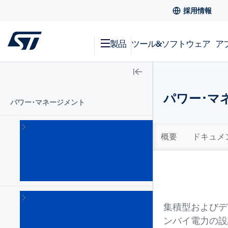
採用情報
製品
ツール&ソフトウェア
ア
パワー･マ
パワー･マネージメント
AC-
DC
概要
ドキュメ
コン
バー
タ
(101)
DC-
DC
集積型およびデ
スイ
ンバイ電力の設
ッチ