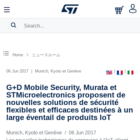
SEARCH HISTORY
BOOKMARK
Home
ニュースルーム
Please
log in
to show your saved searches.
06 Jun 2017
|
Munich, Kyoto et Genève
|
|
G+D Mobile Security, Murata et
STMicroelectronics proposent de
nouvelles solutions de sécurité
flexibles et efficaces destinées à un
large éventail de produits IoT
Munich, Kyoto et Genève
/
06 Jun 2017