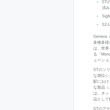
ST
済み
Si
S2
Geneva
多種多様
は、世界
る「Mo
ューショ
STのソ
な測位シ
駅におけ
な製品（
は、ネッ
品として
STのアナ