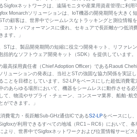
るSigfoxネットワークは、遠隔モニタや産業用資産管理に利
gfox Monarchソリューションは、IoT機器の開発期間を大
STの顧客は、世界中でシームレスなトラッキングと測位情報
、コスト･パフォーマンスに優れ、セキュアで長距離かつ低消
きます。」
、STは、製品開発期間の短縮に役立つ開発キット、リファレンス設計
包括的なソフトウェア開発キット（SDK）を提供しています。
社の最高採用責任者（Chief Adoption Officer）であるRao
rchソリューションの発表は、当社とSTの強固な協力関係を実証
ことを目標としています。S2-LPをベースにした超低消費電力のS
中のあらゆる場所において、機器をシームレスに動作させる必
して、物流やサプライ・チェーン、コンスーマ業界、船舶･航
とができます。」
消費電力・長距離Sub-GHz通信ICである
S2-LP
をベースにし、S
Sigfoxが利用できるすべての地域（RC1～RC6）において、各
により、世界中でSigfoxネットワークおよび位置情報サービ