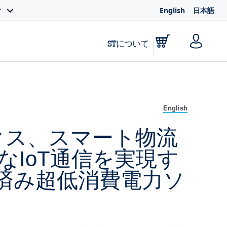
English
日本語
ィ
STについて
English
クス、スマート物流
IoT通信を実現す
証取得済み超低消費電力ソ