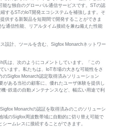
用可能な独自のグローバル通信サービスです。STの認
きく短縮するSTのIoT開発エコシステムを補強します。そ
を提供する新製品を短期間で開発することができま
費な通信性能、リアルタイム接続を兼ね備えた性能
、ツールを含む、Sigfox Monarchネットワー
uti Chehih氏は、次のようにコメントしています。「この
しています。私たちは、IoT市場の大きな可能性をさ
igfox Monarch認定取得済みソリューション
要がある当社の顧客に、優れたユーザ体験を提供し
空機･鉄道の自動メンテナンスなど、幅広い用途で利
igfox Monarchの認証を取得済みのこのソリューシ
地域のSigfox周波数帯域に自動的に切り替え可能で
スとシームレスに接続することができます。