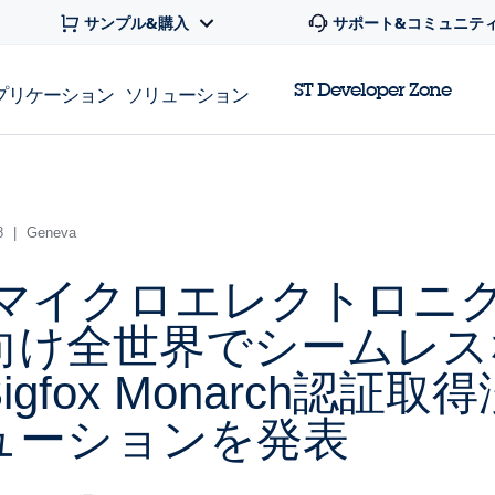
サンプル&購入
サポート&コミュニテ
ST Developer Zone
プリケーション
ソリューション
8
|
Geneva
Tマイクロエレクトロニ
向け全世界でシームレスな
igfox Monarch認
ューションを発表