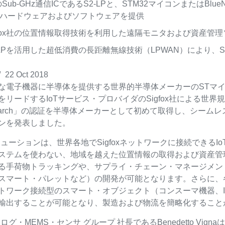
のSub-GHz通信ICであるS2-LPと、STM32マイコンまたはBlueN
ハードウェアおよびソフトウェアを提供
gfox社の位置情報取得技術を利用した遠隔モニタおよび資産管
-LPを活用した超低消費の長距離無線技術（LPWAN）により、
/
22 Oct 2018
な電子機器に半導体を提供する世界的半導体メーカーのSTマイク
をリードするIoTサービス・プロバイダのSigfox社による世
narch」の認証を半導体メーカーとして初めて取得し、シーム
ンを発表しました。
リューションは、世界各地でSigfoxネットワークに接続できるI
ステムを使わない、地域を越えた位置情報の取得および資産管
る手荷物トラッキングや、サプライ・チェーン・マネージメン
スマート・パレットなど）の開発が可能となります。さらに、
トワーク接続型のスマート・オブジェクト（コンスーマ機器、I
輸出することが可能となり、製造および物流を簡略化すること
ログ・MEMS・センサ グループ 社長であるBenedetto V