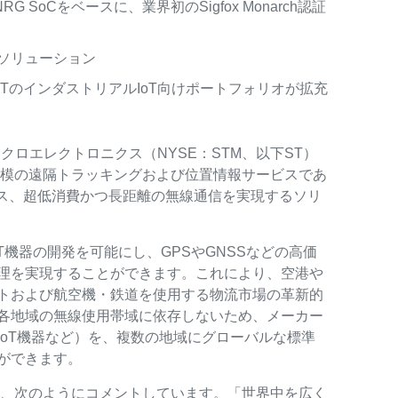
RG SoCをベースに、業界初のSigfox Monarch認証
理ソリューション
STのインダストリアルIoT向けポートフォリオが拡充
ロエレクトロニクス（NYSE：STM、以下ST）
界規模の遠隔トラッキングおよび位置情報サービスであ
レス、超低消費かつ長距離の無線通信を実現するソリ
oT機器の開発を可能にし、GPSやGNSSなどの高価
理を実現することができます。これにより、空港や
トおよび航空機・鉄道を使用する物流市場の革新的
各地域の無線使用帯域に依存しないため、メーカー
oT機器など）を、複数の地域にグローバルな標準
ができます。
ignaは、次のようにコメントしています。「世界中を広く