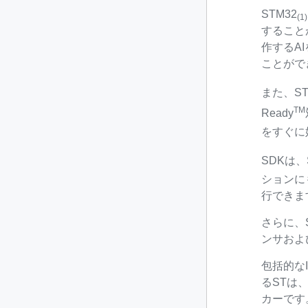
STM32
(1
すること
作するAI
ことがで
また、ST
TM
Ready
をすぐに
SDKは、S
ションに
行できま
さらに、
ンサおよ
包括的なI
るSTは
カーです