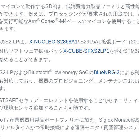
マイコンで動作するSDKは、低消費電力製品ファミリと高性
)
ができます。例えば、プロセッシングが要求される用途では、
®
®
を実行可能なArm
Cortex
-M4ベースのマイコンを使用する
きます。
のS2-LPは、
X-NUCLEO-S2868A1
/-S2915A1拡張ボード（2
対応ソフトウェア拡張パック
X-CUBE-SFXS2LP1
を含むSTM
始めることができます。
®
2-LPおよびBluetooth
low energy SoCの
BlueNRG-2
による
も対応しており、機器のプロビジョニング、メンテナンスおよ
す。
STSAFEセキュア・エレメントを使用することでセキュリティ
び環境センサを追加することも可能です。
oT / 産業機器用製品ポートフォリオに加え、Sigfox Mona
、リアルタイムかつ常時接続による遠隔モニタ / 資産管理シス
。