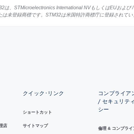
32は、STMicroelectronics International NVも
 または未登録商標です。STM32は米国特許商標庁に登録されて
クイック･リンク
コンプライアン
/ セキュリテ
シー
ショートカット
理店
サイトマップ
倫理 & コンプラ