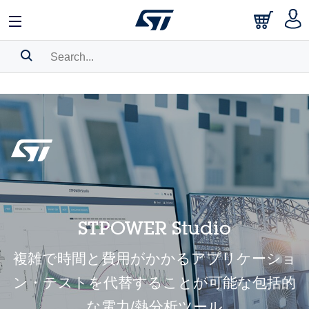
中文
English
日本語
Search History
Bookmark
Please
log in
to show your saved searches.
STPOWER Studio
複雑で時間と費用がかかるアプリケーショ
ン・テストを代替することが可能な包括的
な電力/熱分析ツール