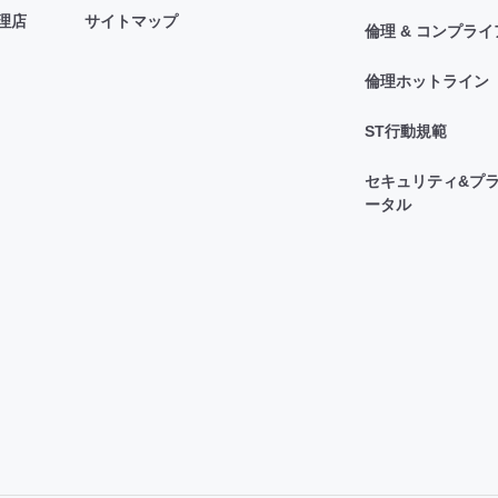
理店
サイトマップ
倫理 & コンプラ
倫理ホットライン
ST行動規範
セキュリティ&プラ
ータル