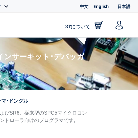
中文
English
日本語
ィ
STについて
INKインサーキット･デバッガ
グラマ･ドングル
SR5およびSR6、従来型のSPC5マイクロコン
ントローラ向けのプログラマです。