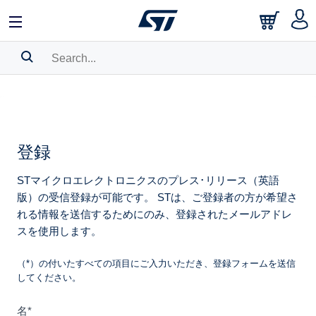
中文
English
日本語
Search History
Bookmark
ホーム
>
ニュースルーム
>
登録
登録
Please
log in
to show your saved searches.
STマイクロエレクトロニクスのプレス･リリース（英語
版）の受信登録が可能です。 STは、ご登録者の方が希望さ
れる情報を送信するためにのみ、登録されたメールアドレ
スを使用します。
（*）の付いたすべての項目にご入力いただき、登録フォームを送信
してください。
名*