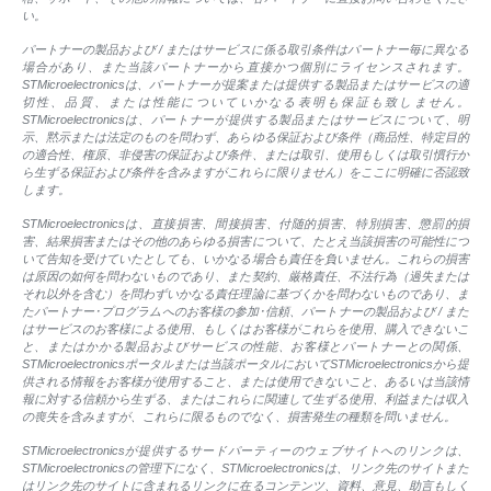
い。
パートナーの製品および / またはサービスに係る取引条件はパートナー毎に異なる
場合があり、また当該パートナーから直接かつ個別にライセンスされます。
STMicroelectronicsは、パートナーが提案または提供する製品またはサービスの適
切性、品質、または性能についていかなる表明も保証も致しません。
STMicroelectronicsは、パートナーが提供する製品またはサービスについて、明
示、黙示または法定のものを問わず、あらゆる保証および条件（商品性、特定目的
の適合性、権原、非侵害の保証および条件、または取引、使用もしくは取引慣行か
ら生ずる保証および条件を含みますがこれらに限りません）をここに明確に否認致
します。
STMicroelectronicsは、直接損害、間接損害、付随的損害、特別損害、懲罰的損
害、結果損害またはその他のあらゆる損害について、たとえ当該損害の可能性につ
いて告知を受けていたとしても、いかなる場合も責任を負いません。これらの損害
は原因の如何を問わないものであり、また契約、厳格責任、不法行為（過失または
それ以外を含む）を問わずいかなる責任理論に基づくかを問わないものであり、ま
たパートナー･プログラムへのお客様の参加･信頼、パートナーの製品および / また
はサービスのお客様による使用、もしくはお客様がこれらを使用、購入できないこ
と、またはかかる製品およびサービスの性能、お客様とパートナーとの関係、
STMicroelectronicsポータルまたは当該ポータルにおいてSTMicroelectronicsから提
供される情報をお客様が使用すること、または使用できないこと、あるいは当該情
報に対する信頼から生ずる、またはこれらに関連して生ずる使用、利益または収入
の喪失を含みますが、これらに限るものでなく、損害発生の種類を問いません。
STMicroelectronicsが提供するサードパーティーのウェブサイトへのリンクは、
STMicroelectronicsの管理下になく、STMicroelectronicsは、リンク先のサイトまた
はリンク先のサイトに含まれるリンクに在るコンテンツ、資料、意見、助言もしく