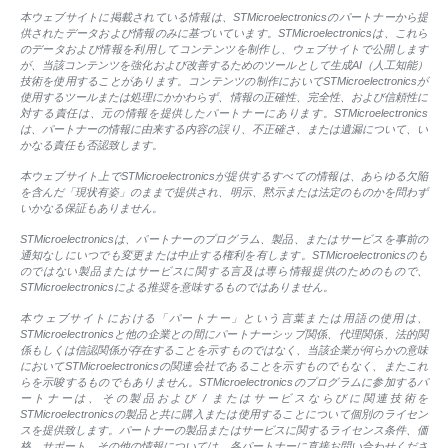
本ウェブサイトに掲載されている情報は、STMicroelectronicsのパートナーから提
供されたデータおよび情報のみに基づいています。STMicroelectronicsは、これら
のデータおよび情報を利用してコンテンツを制作し、ウェブサイトで公開します
が、当該コンテンツを強化および改善するためのツールとして生成AI（人工知能）
技術を使用することがあります。コンテンツの制作においてSTMicroelectronicsが
使用するツールまたは処理にかかわらず、情報の正確性、完全性、および信頼性に
対する責任は、元の情報を提供したパートナーにあります。STMicroelectronics
は、パートナーの情報に由来する内容の誤り、不正確さ、または遺漏について、い
かなる責任も否認致します。
本ウェブサイト上でSTMicroelectronicsが提供するすべての情報は、あらゆる欠陥
を含んだ「現状有姿」のままで提供され、明示、黙示または法定のものかを問わず
いかなる保証もありません。
STMicroelectronicsは、パートナーのプログラム、製品、またはサービスを事前の
通知なしにいつでも変更または中止する権利を有します。STMicroelectronicsのも
のではない製品またはサービスに関する言及は専ら情報提供のためのもので、
STMicroelectronicsによる推奨を意味するものではありません。
本ウェブサイトにおける「パートナー」という言葉または用語の使用は、
STMicroelectronicsと他の企業との間にパートナーシップ関係、代理関係、法的関
係もしくは信認関係が存在することを示すものではなく、当該企業が何らかの意味
においてSTMicroelectronicsの関連会社であることを示すものでもなく、またこれ
らを示唆するものでもありません。STMicroelectronicsのプログラムに参加するパ
ートナーは、その製品および / またはサービスならびに関連技術を
STMicroelectronicsの製品と共に購入または使用することについて個別のライセン
スを提供致します。パートナーの製品またはサービスに関するライセンス条件、価
格、サポート、その他の情報については、各パートナーに直接お問い合わせくださ