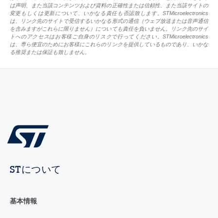
は声明、また当該コンテンツおよび資料の正確性または信頼性、また当該サイトの
変更もしくは更新について、いかなる責任も否認致します。STMicroelectronics
は、リンク先のサイトで受信するいかなる形式の通信（ウェブ放送または音声通信
を含みますがこれらに限りません）についても責任を負いません。リンク先のサイ
トへのアクセスはお客様ご自身のリスクで行ってください。STMicroelectronics
は、専ら便宜のためにお客様にこれらのリンクを提供しているものであり、いかな
る推奨または保証も致しません。
STについて
基本情報