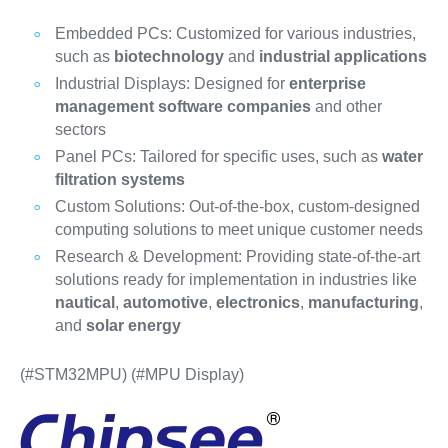
Embedded PCs: Customized for various industries,
such as
biotechnology
and
industrial applications
Industrial Displays: Designed for
enterprise
management software companies
and other
sectors
Panel PCs: Tailored for specific uses, such as
water
filtration systems
Custom Solutions: Out-of-the-box, custom-designed
computing solutions to meet unique customer needs
Research & Development: Providing state-of-the-art
solutions ready for implementation in industries like
nautical
,
automotive
,
electronics
,
manufacturing
,
and
solar energy
(#STM32MPU) (#MPU Display)