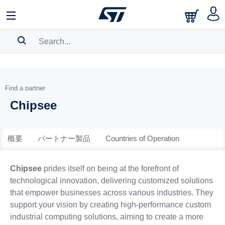
中文
English
日本語
SEARCH HISTORY
BOOKMARK
Find a partner
Chipsee
Please
log in
to show your saved searches.
概要
パートナー製品
Countries of Operation
Chipsee
prides itself on being at the forefront of
technological innovation, delivering customized solutions
that empower businesses across various industries. They
support your vision by creating high-performance custom
industrial computing solutions, aiming to create a more