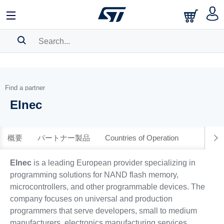
中文
English
日本語
SEARCH HISTORY
BOOKMARK
Find a partner
Elnec
Please
log in
to show your saved searches.
概要
パートナー製品
Countries of Operation
Elnec
is a leading European provider specializing in
programming solutions for NAND flash memory,
microcontrollers, and other programmable devices. The
company focuses on universal and production
programmers that serve developers, small to medium
manufacturers, electronics manufacturing services,