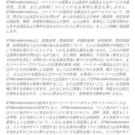
STMicroelectronicsは、パートナーが提案または提供する製品またはサービスの適
切性、品質、または性能についていかなる表明も保証も致しません。
STMicroelectronicsは、パートナーが提供する製品またはサービスについて、明
示、黙示または法定のものを問わず、あらゆる保証および条件（商品性、特定目的
の適合性、権原、非侵害の保証および条件、または取引、使用もしくは取引慣行か
ら生ずる保証および条件を含みますがこれらに限りません）をここに明確に否認致
します。
STMicroelectronicsは、直接損害、間接損害、付随的損害、特別損害、懲罰的損
害、結果損害またはその他のあらゆる損害について、たとえ当該損害の可能性につ
いて告知を受けていたとしても、いかなる場合も責任を負いません。これらの損害
は原因の如何を問わないものであり、また契約、厳格責任、不法行為（過失または
それ以外を含む）を問わずいかなる責任理論に基づくかを問わないものであり、ま
たパートナー･プログラムへのお客様の参加･信頼、パートナーの製品および / また
はサービスのお客様による使用、もしくはお客様がこれらを使用、購入できないこ
と、またはかかる製品およびサービスの性能、お客様とパートナーとの関係、
STMicroelectronicsポータルまたは当該ポータルにおいてSTMicroelectronicsから提
供される情報をお客様が使用すること、または使用できないこと、あるいは当該情
報に対する信頼から生ずる、またはこれらに関連して生ずる使用、利益または収入
の喪失を含みますが、これらに限るものでなく、損害発生の種類を問いません。
STMicroelectronicsが提供するサードパーティーのウェブサイトへのリンクは、
STMicroelectronicsの管理下になく、STMicroelectronicsは、リンク先のサイトまた
はリンク先のサイトに含まれるリンクに在るコンテンツ、資料、意見、助言もしく
は声明、また当該コンテンツおよび資料の正確性または信頼性、また当該サイトの
変更もしくは更新について、いかなる責任も否認致します。STMicroelectronics
は、リンク先のサイトで受信するいかなる形式の通信（ウェブ放送または音声通信
を含みますがこれらに限りません）についても責任を負いません。リンク先のサイ