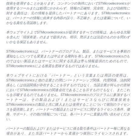
技術を使用することがあります。コンテンツの制作においてSTMicroelectronicsが
使用するツールまたは処理にかかわらず、情報の正確性、完全性、および信頼性に
対する責任は、元の情報を提供したパートナーにあります。STMicroelectronics
は、パートナーの情報に由来する内容の誤り、不正確さ、または遺漏について、い
かなる責任も否認致します。
本ウェブサイト上でSTMicroelectronicsが提供するすべての情報は、あらゆる欠陥
を含んだ「現状有姿」のままで提供され、明示、黙示または法定のものかを問わず
いかなる保証もありません。
STMicroelectronicsは、パートナーのプログラム、製品、またはサービスを事前の
通知なしにいつでも変更または中止する権利を有します。STMicroelectronicsのも
のではない製品またはサービスに関する言及は専ら情報提供のためのもので、
STMicroelectronicsによる推奨を意味するものではありません。
本ウェブサイトにおける「パートナー」という言葉または用語の使用は、
STMicroelectronicsと他の企業との間にパートナーシップ関係、代理関係、法的関
係もしくは信認関係が存在することを示すものではなく、当該企業が何らかの意味
においてSTMicroelectronicsの関連会社であることを示すものでもなく、またこれ
らを示唆するものでもありません。STMicroelectronicsのプログラムに参加するパ
ートナーは、その製品および / またはサービスならびに関連技術を
STMicroelectronicsの製品と共に購入または使用することについて個別のライセン
スを提供致します。パートナーの製品またはサービスに関するライセンス条件、価
格、サポート、その他の情報については、各パートナーに直接お問い合わせくださ
い。
パートナーの製品および / またはサービスに係る取引条件はパートナー毎に異なる
場合があり、また当該パートナーから直接かつ個別にライセンスされます。