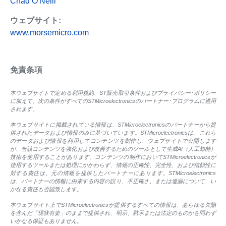
Chad O'Neill
ウェブサイト:
www.morsemicro.com
免責条項
本ウェブサイトで定める利用規約、ST販売取引条件およびプライバシー･ポリシー
に加えて、次の条件がすべてのSTMicroelectronicsのパートナー･プログラムに適用
されます。
本ウェブサイトに掲載されている情報は、STMicroelectronicsのパートナーから提
供されたデータおよび情報のみに基づいています。STMicroelectronicsは、これら
のデータおよび情報を利用してコンテンツを制作し、ウェブサイトで公開します
が、当該コンテンツを強化および改善するためのツールとして生成AI（人工知能）
技術を使用することがあります。コンテンツの制作においてSTMicroelectronicsが
使用するツールまたは処理にかかわらず、情報の正確性、完全性、および信頼性に
対する責任は、元の情報を提供したパートナーにあります。STMicroelectronics
は、パートナーの情報に由来する内容の誤り、不正確さ、または遺漏について、い
かなる責任も否認致します。
本ウェブサイト上でSTMicroelectronicsが提供するすべての情報は、あらゆる欠陥
を含んだ「現状有姿」のままで提供され、明示、黙示または法定のものかを問わず
いかなる保証もありません。