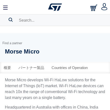
中文
English
日本語
SEARCH HISTORY
BOOKMARK
Find a partner
Morse Micro
Please
log in
to show your saved searches.
概要
パートナー製品
Countries of Operation
Morse Micro develops Wi-Fi HaLow solutions for the
Internet of Things (IoT) market. Wi-Fi HaLow devices can
reach 10x the range of conventional Wi-Fi technology and
last many years on a single battery.
Headquartered in Australia with offices in China, India