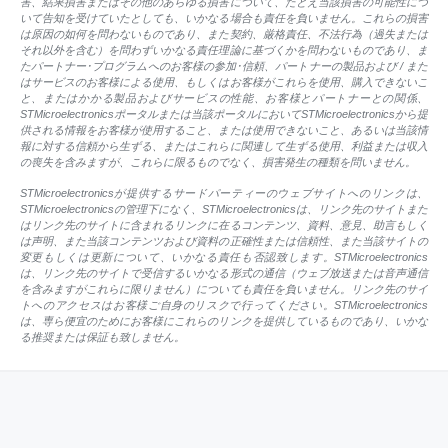
害、結果損害またはその他のあらゆる損害について、たとえ当該損害の可能性につ
いて告知を受けていたとしても、いかなる場合も責任を負いません。これらの損害
は原因の如何を問わないものであり、また契約、厳格責任、不法行為（過失または
それ以外を含む）を問わずいかなる責任理論に基づくかを問わないものであり、ま
たパートナー･プログラムへのお客様の参加･信頼、パートナーの製品および / また
はサービスのお客様による使用、もしくはお客様がこれらを使用、購入できないこ
と、またはかかる製品およびサービスの性能、お客様とパートナーとの関係、
STMicroelectronicsポータルまたは当該ポータルにおいてSTMicroelectronicsから提
供される情報をお客様が使用すること、または使用できないこと、あるいは当該情
報に対する信頼から生ずる、またはこれらに関連して生ずる使用、利益または収入
の喪失を含みますが、これらに限るものでなく、損害発生の種類を問いません。
STMicroelectronicsが提供するサードパーティーのウェブサイトへのリンクは、
STMicroelectronicsの管理下になく、STMicroelectronicsは、リンク先のサイトまた
はリンク先のサイトに含まれるリンクに在るコンテンツ、資料、意見、助言もしく
は声明、また当該コンテンツおよび資料の正確性または信頼性、また当該サイトの
変更もしくは更新について、いかなる責任も否認致します。STMicroelectronics
は、リンク先のサイトで受信するいかなる形式の通信（ウェブ放送または音声通信
を含みますがこれらに限りません）についても責任を負いません。リンク先のサイ
トへのアクセスはお客様ご自身のリスクで行ってください。STMicroelectronics
は、専ら便宜のためにお客様にこれらのリンクを提供しているものであり、いかな
る推奨または保証も致しません。