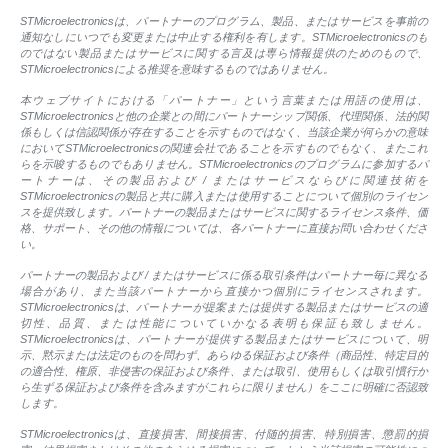
STMicroelectronicsは、パートナーのプログラム、製品、またはサービスを事前の
通知なしにいつでも変更または中止する権利を有します。STMicroelectronicsのも
のではない製品またはサービスに関する言及は専ら情報提供のためのもので、
STMicroelectronicsによる推奨を意味するものではありません。
本ウェブサイトにおける「パートナー」という言葉または用語の使用は、
STMicroelectronicsと他の企業との間にパートナーシップ関係、代理関係、法的関
係もしくは信認関係が存在することを示すものではなく、当該企業が何らかの意味
においてSTMicroelectronicsの関連会社であることを示すものでもなく、またこれ
らを示唆するものでもありません。STMicroelectronicsのプログラムに参加するパ
ートナーは、その製品および / またはサービスならびに関連技術を
STMicroelectronicsの製品と共に購入または使用することについて個別のライセン
スを提供致します。パートナーの製品またはサービスに関するライセンス条件、価
格、サポート、その他の情報については、各パートナーに直接お問い合わせくださ
い。
パートナーの製品および / またはサービスに係る取引条件はパートナー毎に異なる
場合があり、また当該パートナーから直接かつ個別にライセンスされます。
STMicroelectronicsは、パートナーが提案または提供する製品またはサービスの適
切性、品質、または性能についていかなる表明も保証も致しません。
STMicroelectronicsは、パートナーが提供する製品またはサービスについて、明
示、黙示または法定のものを問わず、あらゆる保証および条件（商品性、特定目的
の適合性、権原、非侵害の保証および条件、または取引、使用もしくは取引慣行か
ら生ずる保証および条件を含みますがこれらに限りません）をここに明確に否認致
します。
STMicroelectronicsは、直接損害、間接損害、付随的損害、特別損害、懲罰的損