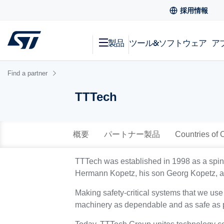
採用情報
製品
ツール&ソフトウェア
ア
Find a partner
TTTech
概要
パートナー製品
Countries of 
TTTech was established in 1998 as a spin-
Hermann Kopetz, his son Georg Kopetz, an
Making safety-critical systems that we use 
machinery as dependable and as safe as p