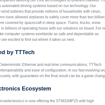
panies tailoring our core technologies to different markets. T
ith automated driving systems based on our technology. Our
0 wind turbines that provide millions of households with clean,
ns have allowed airplanes to safely cover more than two billion
were covered by spacecraft in deep space. Trains, trucks, snow
n billions of operating hours with our solutions on board. For n
ke computer systems worldwide as safe and dependable as
 are excited to find out where it takes us next.
red by TTTech
of Deterministic Ethernet and real-time communications, TTTech
nteroperability and ease of configuration. In our fast-evolving wo
ecurely, with guarantees on the final result can be a game chang
ctronics Ecosystem
croelectronics is now offering the STM32MP25 with high