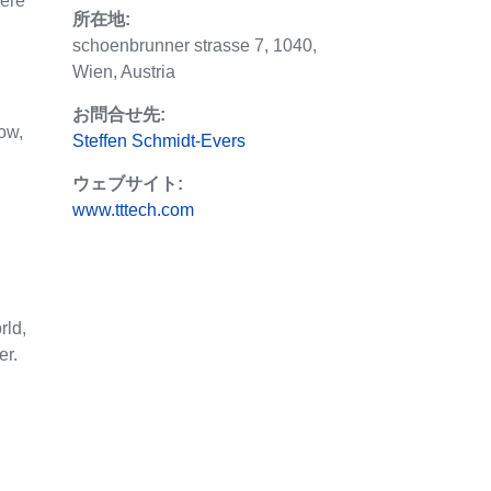
here
所在地:
schoenbrunner strasse 7, 1040,
Wien, Austria
お問合せ先:
ow,
Steffen Schmidt-Evers
ウェブサイト:
www.tttech.com
rld,
er.