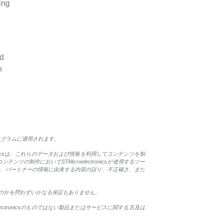
ing
nd
h
プログラムに適用されます。
tronicsは、これらのデータおよび情報を利用してコンテンツを制
作においてSTMicroelectronicsが使用するツー
csは、パートナーの情報に由来する内容の誤り、不正確さ、また
のものかを問わずいかなる保証もありません。
lectronicsのものではない製品またはサービスに関する言及は