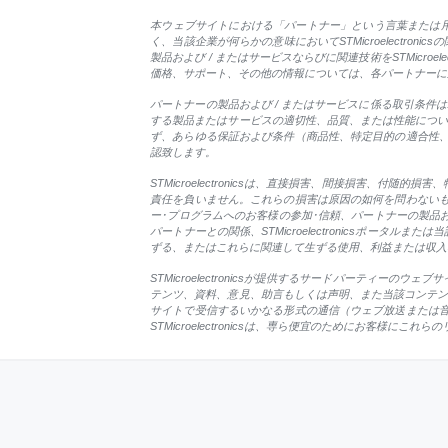
本ウェブサイトにおける「パートナー」という言葉または用語の
く、当該企業が何らかの意味においてSTMicroelectron
製品および / またはサービスならびに関連技術をSTMicr
価格、サポート、その他の情報については、各パートナーに
パートナーの製品および / またはサービスに係る取引条件はパ
する製品またはサービスの適切性、品質、または性能についてい
ず、あらゆる保証および条件（商品性、特定目的の適合性
認致します。
STMicroelectronicsは、直接損害、間接損害
責任を負いません。これらの損害は原因の如何を問わない
ー･プログラムへのお客様の参加･信頼、パートナーの製品
パートナーとの関係、STMicroelectronicsポータル
ずる、またはこれらに関連して生ずる使用、利益または収入
STMicroelectronicsが提供するサードパーティーのウェブ
テンツ、資料、意見、助言もしくは声明、また当該コンテンツお
サイトで受信するいかなる形式の通信（ウェブ放送または
STMicroelectronicsは、専ら便宜のためにお客様