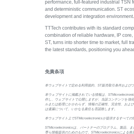
performance, full-featured industrial TSN
and deterministic communication. ST ecosy
development and integration environment
TTTech contributes with its standard compl
combination of reliable hardware, IP core
ST, turns into shorter time to market, full 
the latest standards, positioning you ahea
免責条項
本ウェブサイトで定める利用規約、ST販売取引条件およびプライ
本ウェブサイトに掲載されている情報は、STMicroelectr
作し、ウェブサイトで公開しますが、当該コンテンツを強化およ
ルまたは処理にかかわらず、情報の正確性、完全性、および信頼
は遺漏について、いかなる責任も否認致します。
本ウェブサイト上でSTMicroelectronicsが提供
STMicroelectronicsは、パートナーのプログラム、
専ら情報提供のためのもので、STMicroelectronicsに