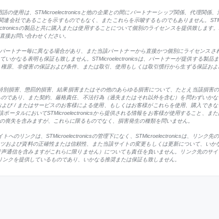
使用は、STMicroelectronicsと他の企業との間にパートナーシップ関係、代理
icsの関連会社であることを示すものでもなく、またこれらを示唆するものでもありません。STMic
oelectronicsの製品と共に購入または使用することについて個別のライセンスを提供致
直接お問い合わせください。
ートナー毎に異なる場合があり、また当該パートナーから直接かつ個別にライセンスされます。ST
かなる表明も保証も致しません。STMicroelectronicsは、パートナーが提供する
、権原、非侵害の保証および条件、または取引、使用もしくは取引慣行から生ずる保証およ
、付随的損害、特別損害、懲罰的損害、結果損害またはその他のあらゆる損害について、たとえ当該
ものであり、また契約、厳格責任、不法行為（過失またはそれ以外を含む）を問わずいかな
および / またはサービスのお客様による使用、もしくはお客様がこれらを使用、購入でき
または当該ポータルにおいてSTMicroelectronicsから提供される情報をお客様が使用す
の喪失を含みますが、これらに限るものでなく、損害発生の種類を問いません。
サイトへのリンクは、STMicroelectronicsの管理下になく、STMicroelectroni
よび資料の正確性または信頼性、また当該サイトの変更もしくは更新について、いかなる責任も否認
音声通信を含みますがこれらに限りません）についても責任を負いません。リンク先のサイ
にこれらのリンクを提供しているものであり、いかなる推奨または保証も致しません。