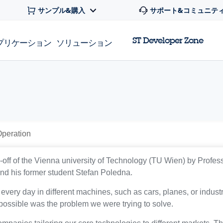
サンプル&購入
サポート&コミュニテ
ST Developer Zone
プリケーション
ソリューション
Operation
off of the Vienna university of Technology (TU Wien) by Profes
d his former student Stefan Poledna.
every day in different machines, such as cars, planes, or industr
ossible was the problem we were trying to solve.