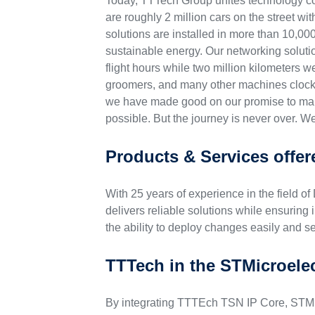
Today, TTTech Group unites technology com
are roughly 2 million cars on the street w
solutions are installed in more than 10,00
sustainable energy. Our networking solutio
flight hours while two million kilometers 
groomers, and many other machines clock i
we have made good on our promise to ma
possible. But the journey is never over. We
Products & Services offe
With 25 years of experience in the field 
delivers reliable solutions while ensuring i
the ability to deploy changes easily and s
TTTech in the STMicroele
By integrating TTTEch TSN IP Core, STMi