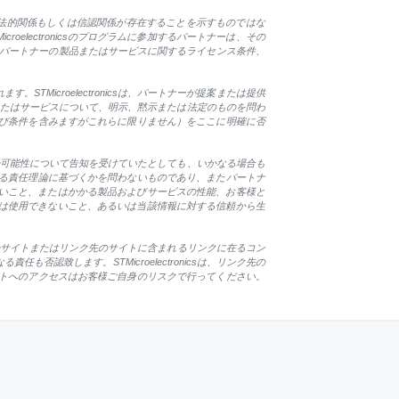
関係、法的関係もしくは信認関係が存在することを示すものではな
roelectronicsのプログラムに参加するパートナーは、その
します。パートナーの製品またはサービスに関するライセンス条件、
Microelectronicsは、パートナーが提案または提供
製品またはサービスについて、明示、黙示または法定のものを問わ
び条件を含みますがこれらに限りません）をここに明確に否
損害の可能性について告知を受けていたとしても、いかなる場合も
る責任理論に基づくかを問わないものであり、またパートナ
ないこと、またはかかる製品およびサービスの性能、お客様と
ること、または使用できないこと、あるいは当該情報に対する信頼から生
csは、リンク先のサイトまたはリンク先のサイトに含まれるリンクに在るコン
致します。STMicroelectronicsは、リンク先の
トへのアクセスはお客様ご自身のリスクで行ってください。