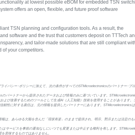
 functionality at lowest possible eBOM for embedded TSN switch
stem offers an open, flexible, and future proof software
.
iant TSN planning and configuration tools. As a result, the
, and software and the trust that customers deposit on TTTech a
transparency, and tailor-made solutions that are still compliant wit
d of your competitors.
バシー･ポリシーに加えて、次の条件がすべてのSTMicroelectronicsのパートナー･
onicsのパートナーから提供されたデータおよび情報のみに基づいています。STMicroelec
び改善するためのツールとして生成AI（人工知能）技術を使用することがあります。コンテンツの制
性に対する責任は、元の情報を提供したパートナーにあります。STMicroelectroni
するすべての情報は、あらゆる欠陥を含んだ「現状有姿」のままで提供され、明示、黙示または法定
製品、またはサービスを事前の通知なしにいつでも変更または中止する権利を有します。STMicroe
よる推奨を意味するものではありません。