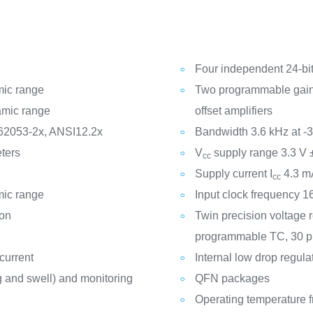
Four independent 24-bit
mic range
Two programmable gain 
amic range
offset amplifiers
62053-2x, ANSI12.2x
Bandwidth 3.6 kHz at -
ters
V
supply range 3.3 V
cc
Supply current I
4.3 m
cc
mic range
Input clock frequency 1
ion
Twin precision voltage 
programmable TC, 30 p
current
Internal low drop regulat
g and swell) and monitoring
QFN packages
Operating temperature f