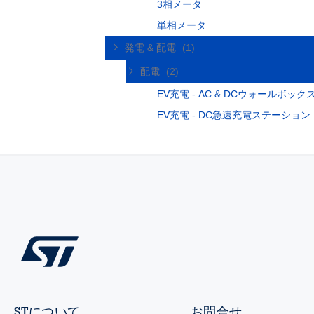
3相メータ
単相メータ
発電 & 配電
(1)
配電
(2)
EV充電 - AC & DCウォールボッ
EV充電 - DC急速充電ステーション
STについて
お問合せ