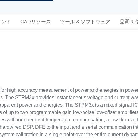
メント
CADリソース
ツール & ソフトウェア
品質 &
or high accuracy measurement of power and energies in power 
sors. The STPM3x provides instantaneous voltage and current w
d apparent power and energies. The STPM3x is a mixed signal IC
ts of up to two programmable gain low-noise low-offset amplifier
es with independent temperature compensation, a low drop volta
e, a hardwired DSP, DFE to the input and a serial communication
 system calibration in a single point over the entire current dyna