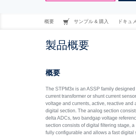
概要
サンプル & 購入
ドキュ
製品概要
概要
The STPM3x is an ASSP family designed f
current transformer or shunt current sen
voltage and currents, active, reactive an
digital section. The analog section consis
delta ADCs, two bandgap voltage referenc
section consists of digital filtering stag
fully configurable and allows a fast digital