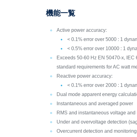
機能一覧
Active power accuracy:
< 0.1% error over 5000 : 1 dyna
< 0.5% error over 10000 : 1 dyn
Exceeds 50-60 Hz EN 50470-x, IEC 
standard requirements for AC watt me
Reactive power accuracy:
< 0.1% error over 2000 : 1 dyna
Dual mode apparent energy calculat
Instantaneous and averaged power
RMS and instantaneous voltage and 
Under and overvoltage detection (sa
Overcurrent detection and monitoring