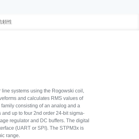
 信頼性
line systems using the Rogowski coil,
aveforms and calculates RMS values of
 family consisting of an analog and a
s and up to four 2nd order 24-bit sigma-
ge regulator and DC buffers. The digital
 interface (UART or SPI). The STPM3x is
mic range.