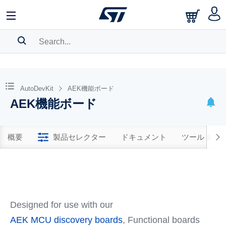
SEARCH HISTORY
BOOKMARK
AutoDevKit
AEK機能ボード
AEK機能ボード
Please
log in
to show your saved searches.
概要
製品セレクター
ドキュメント
ツール & 
Designed for use with our
AEK MCU discovery boards
, Functional boards