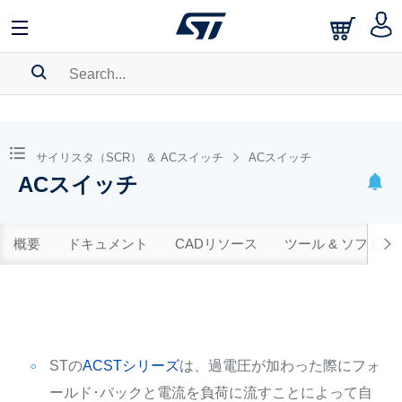
SEARCH HISTORY
BOOKMARK
サイリスタ（SCR） ＆ ACスイッチ
ACスイッチ
ACスイッチ
Please
log in
to show your saved searches.
概要
ドキュメント
CADリソース
ツール & ソフトウ
STの
ACSTシリーズ
は、過電圧が加わった際にフォ
ールド･バックと電流を負荷に流すことによって自