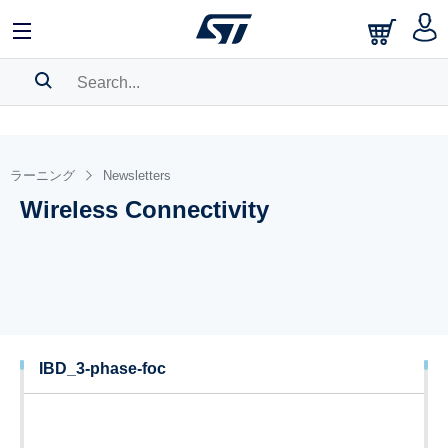
SEARCH HISTORY
BOOKMARK
ラーニング
Newsletters
Wireless Connectivity
Please
log in
to show your saved searches.
IBD_3-phase-foc