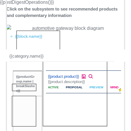
{{postDigestOperations()}}
Click on the subsystem to see recommended products
and complementary information
{{block.name}}
{{category.name}}
{{product.product}}
{{productGr
oup.name |
{{product.description}}
breakSlashe
ACTIVE
PROPOSAL
PREVIEW
NRND
s}}