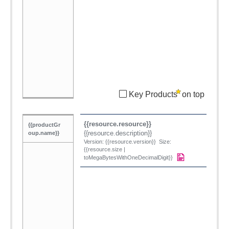
Key Products
on top
{{resource.resource}}
{{productGr
{{resource.description}}
oup.name}}
Version: {{resource.version}} Size:
{{resource.size |
toMegaBytesWithOneDecimalDigit}}