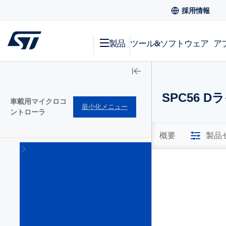
採用情報
製品
ツール&ソフトウェア
ア
SPC56 
車載用マイクロコ
最小化メニュー
ントローラ
概要
製品
SPC5
車載
用
32bit
マイ
クロ
コン
トロ